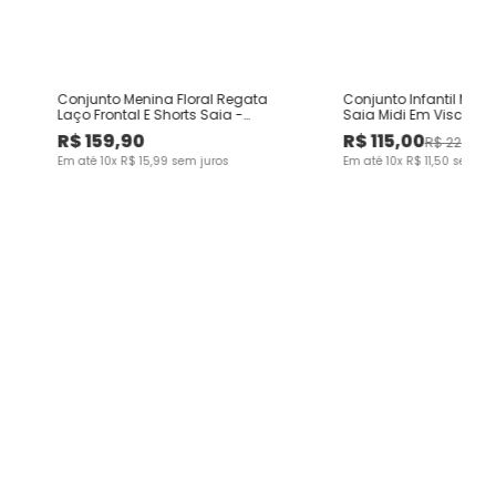
Conjunto Menina Floral Regata
Conjunto Infantil Men
Laço Frontal E Shorts Saia -
Saia Midi Em Viscose 
Carinhoso
R$
159
,
90
R$
115
,
00
R$
229
,
90
Em até
10
x
R$
15
,
99
sem juros
Em até
10
x
R$
11
,
50
sem ju