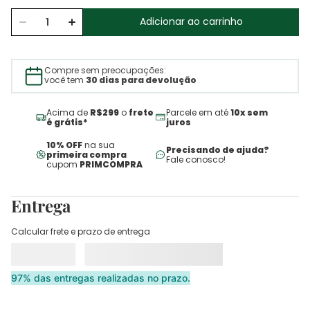
Adicionar ao carrinho
Compre sem preocupações:
você tem
30 dias para devolução
Acima de
R$299
o
frete
Parcele em até
10x sem
é grátis*
juros
10% OFF
na sua
Precisando de ajuda?
primeira compra
Fale conosco!
cupom
PRIMCOMPRA
Entrega
Calcular frete e prazo de entrega
97% das entregas realizadas no prazo.