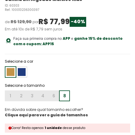
ID
:
60303
Ref.
:
100013236300397
R$
77
,
99
-
40%
R$
129
,
90
de
por
Em até
10
x de
R$
7
,
79
sem juros
APP
ganhe 15% de desconto
Faça sua primeira compra no
e
com o cupom:
APP15
Selecione a cor
1
2
3
4
6
8
Em dúvida sobre qual tamanho escolher?
Corra!
Resta
apenas
1
unidade
desse produto