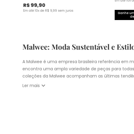
Em até
10
x 
R$
99
,
90
Em até
10
x de
R$
9
,
99
sem juros
Ganhe um 
de
Malwee: Moda Sustentável e Estil
A Malwee é uma empresa brasileira referência em mo
encontra uma ampla variedade de peças para todas
coleções da Malwee acompanham as últimas tendên
expand_more
Ler mais
Vista-se bem e faça a diferença com a Malwee. Co
estilo único. Seja para você, sua família ou para 
cupons:
10% OFF primeira compra com
CUPOM: PRIM
Nosso
Outlet
com
descontos até 50% OFF
Entrega Expressa para cidade de São Pau