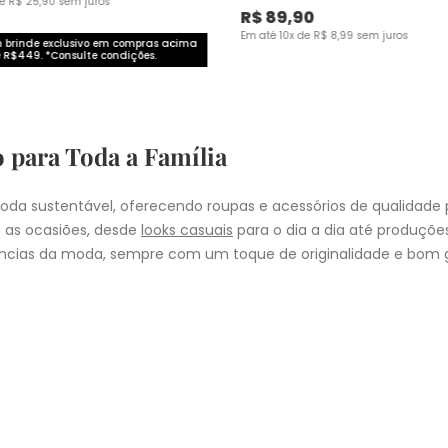
de
R$
25
,
90
sem juros
R$
89
,
90
Em até
10
x de
R$
8
,
99
sem juros
brinde exclusivo em compras acima
 R$449. *Consulte condições.
o para Toda a Família
da sustentável, oferecendo roupas e acessórios de qualidade 
 as ocasiões, desde
looks casuais
para o dia a dia até produçõ
cias da moda, sempre com um toque de originalidade e bom g
nheça as coleções de
roupas masculinas
,
femininas
,
plus size
e
i
presentear quem você ama, a Malwee tem a opção ideal para cad
COMPRA
lo
: Nos pedidos aprovados até as 11hrs, de segunda a sexta-feira