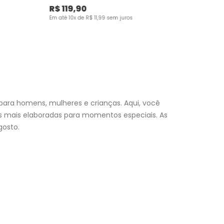
R$
119
,
90
Em até
10
x de
R$
11
,
99
sem juros
para homens, mulheres e crianças. Aqui, você
es mais elaboradas para momentos especiais. As
osto.
nfantil
e encontre a roupa perfeita para valorizar seu
a momento. Aproveite nossas promoções, fretes e
 (exceto feriados), a entrega é realizada no próximo