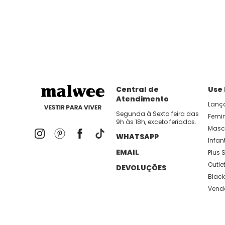
dia util!
APP MALWEE
: Faça sua 1ª compra no AP
Dos looks de trabalho ao momento de descanso, aqui
lançamentos e novidades com preços
Central de
Use
Atendimento
Lanç
Segunda à Sexta feira das
Femi
9h às 18h, exceto feriados.
Masc
WHATSAPP
Infant
EMAIL
Plus S
Outle
DEVOLUÇÕES
Black
Vend