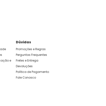
e foram feitas para durar. Confira os nossos
Dúvidas
idade
Promoções e Regras
es
Perguntas Frequentes
ação e 
Fretes e Entrega
Devoluções
Política de Pagamento
Fale Conosco