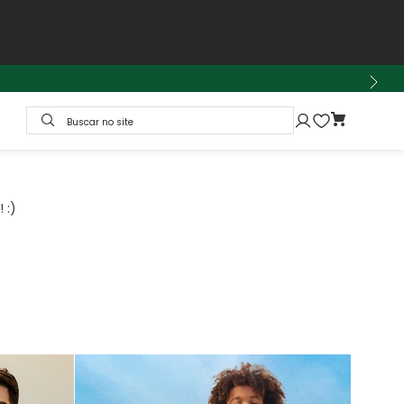
Buscar no site
 :)