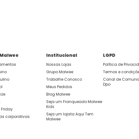
P e ganhe 15% OFF usando o cupom: APP15.
 você cria looks originais com combinações de cores e peças qu
 Malwee
Institucional
LGPD
amentos
Nossas Lojas
Política de Privac
nino
Grupo Malwee
Termos e condiçõ
ulino
Trabalhe Conosco
Canal de Comunic
Dpo
il
Meus Pedidos
ize
Blog Malwee
t
Seja um Franqueado Malwee 
Kids 
 Friday
Seja um lojista Aqui Tem 
as corporativas
Malwee