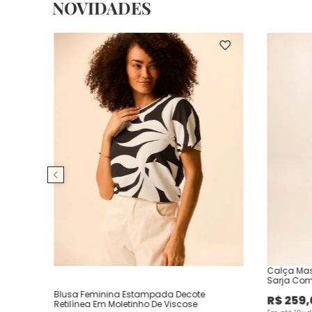
NOVIDADES
Calça Mas
Sarja Com
Blusa Feminina Estampada Decote
R$
259
,
Retilínea Em Moletinho De Viscose