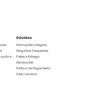
e foram feitas para durar. Confira os nossos
Dúvidas
idade
Promoções e Regras
es
Perguntas Frequentes
ação e 
Fretes e Entrega
Devoluções
Política de Pagamento
Fale Conosco