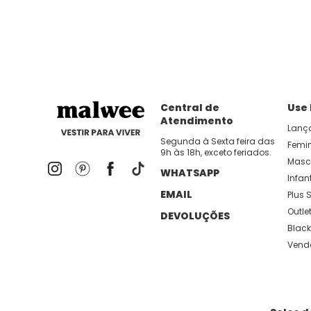
dia util!
APP MALWEE
: Faça sua 1ª compra no AP
Dos looks de trabalho ao momento de descanso, aqui
lançamentos e novidades com preços
Central de
Use
Atendimento
Lanç
Segunda à Sexta feira das
Femi
9h às 18h, exceto feriados.
Masc
WHATSAPP
Infant
EMAIL
Plus S
Outle
DEVOLUÇÕES
Black
Vend