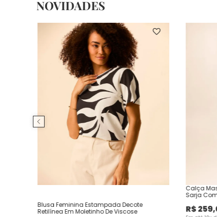
NOVIDADES
Calça Mas
Sarja Com
Blusa Feminina Estampada Decote
R$
259
,
Retilínea Em Moletinho De Viscose