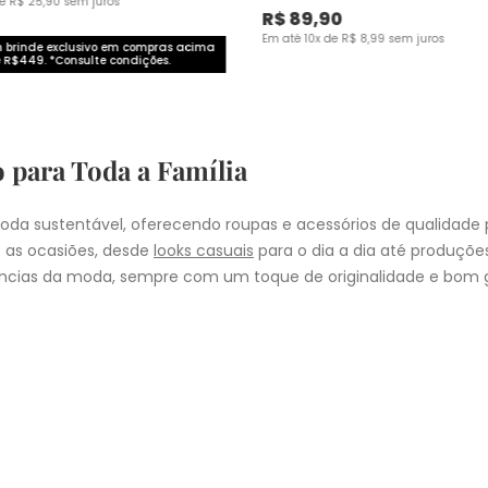
de
R$
25
,
90
sem juros
R$
89
,
90
Em até
10
x de
R$
8
,
99
sem juros
brinde exclusivo em compras acima
 R$449. *Consulte condições.
o para Toda a Família
da sustentável, oferecendo roupas e acessórios de qualidade 
 as ocasiões, desde
looks casuais
para o dia a dia até produçõ
cias da moda, sempre com um toque de originalidade e bom g
nheça as coleções de
roupas masculinas
,
femininas
,
plus size
e
i
presentear quem você ama, a Malwee tem a opção ideal para cad
COMPRA
lo
: Nos pedidos aprovados até as 11hrs, de segunda a sexta-feira