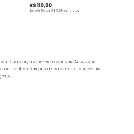
R$
119
,
90
Em até
10
x de
R$
11
,
99
sem juros
para homens, mulheres e crianças. Aqui, você
es mais elaboradas para momentos especiais. As
osto.
nfantil
e encontre a roupa perfeita para valorizar seu
a momento. Aproveite nossas promoções, fretes e
 (exceto feriados), a entrega é realizada no próximo