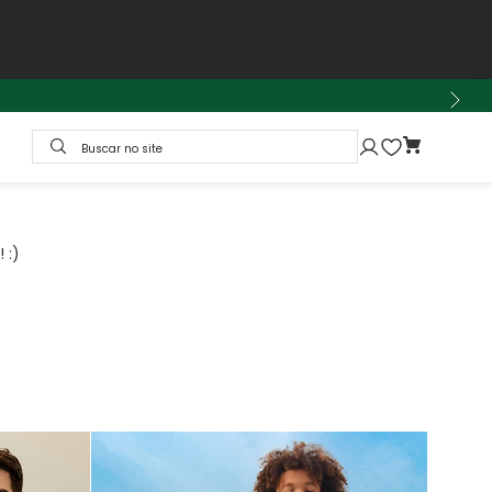
Buscar no site
 :)