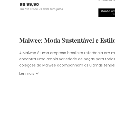
Em até
10
x 
R$
99
,
90
Em até
10
x de
R$
9
,
99
sem juros
Ganhe um 
de
Malwee: Moda Sustentável e Estil
A Malwee é uma empresa brasileira referência em mo
encontra uma ampla variedade de peças para todas
coleções da Malwee acompanham as últimas tendên
expand_more
Ler mais
Vista-se bem e faça a diferença com a Malwee. Co
estilo único. Seja para você, sua família ou para 
cupons:
10% OFF primeira compra com
CUPOM: PRIM
Nosso
Outlet
com
descontos até 50% OFF
Entrega Expressa para cidade de São Pau