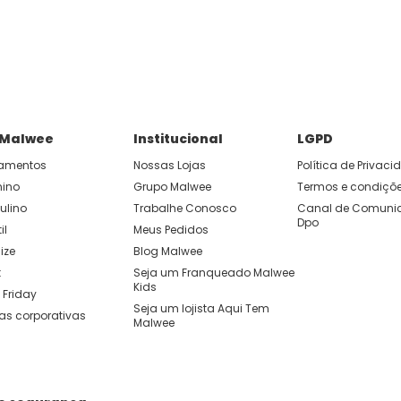
P e ganhe 15% OFF usando o cupom: APP15.
 você cria looks originais com combinações de cores e peças qu
 Malwee
Institucional
LGPD
amentos
Nossas Lojas
Política de Privac
nino
Grupo Malwee
Termos e condiçõ
ulino
Trabalhe Conosco
Canal de Comunic
Dpo
il
Meus Pedidos
ize
Blog Malwee
t
Seja um Franqueado Malwee 
Kids 
 Friday
Seja um lojista Aqui Tem 
as corporativas
Malwee