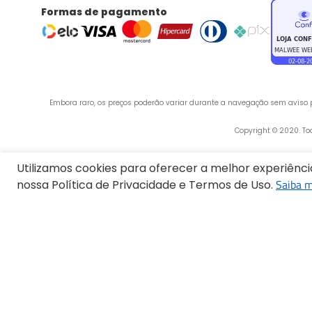
Formas de pagamento
Embora raro, os preços poderão variar durante a navegação sem aviso pr
 Copyright © 2020. T
Utilizamos cookies para oferecer a melhor experiênc
Saiba m
nossa Política de Privacidade e Termos de Uso.
Endereço:
Termos mais buscados
1
º
Vestido
2
º
Blusa Feminina
3
º
Calça Feminina
4
º
Pijama Feminino