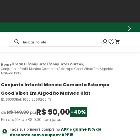
Buscar no site
Infantil
Conjuntos
Conjuntos Curtos
Conjunto Infantil Menino Camiseta Estampa Good Vibes Em Algodão
Malwee Kids
Conjunto Infantil Menino Camiseta Estampa
Good Vibes Em Algodão Malwee Kids
ID
:
60383
Ref.
:
100013268202143
R$
90
,
00
-
40%
R$
149
,
90
de
por
Em até
10
x de
R$
9
,
00
sem juros
APP
ganhe 15% de
Faça sua primeira compra no
e
desconto com o cupom:
APP15