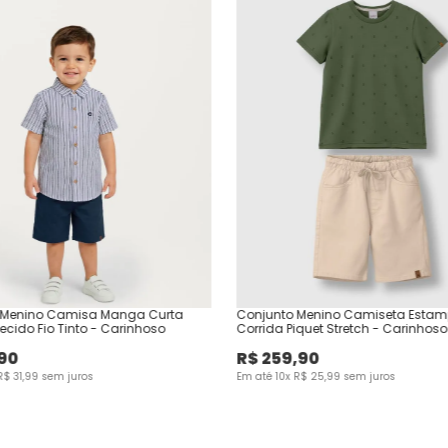
 Menino Camisa Manga Curta
Conjunto Menino Camiseta Esta
Tecido Fio Tinto - Carinhoso
Corrida Piquet Stretch - Carinhoso
90
R$
259
,
90
R$
31
,
99
sem juros
Em até
10
x
R$
25
,
99
sem juros