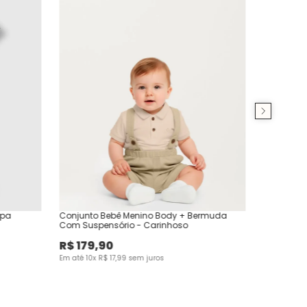
mpa
Conjunto Bebê Menino Body + Bermuda
Com Suspensório - Carinhoso
R$
179
,
90
Em até
10
x
R$
17
,
99
sem juros