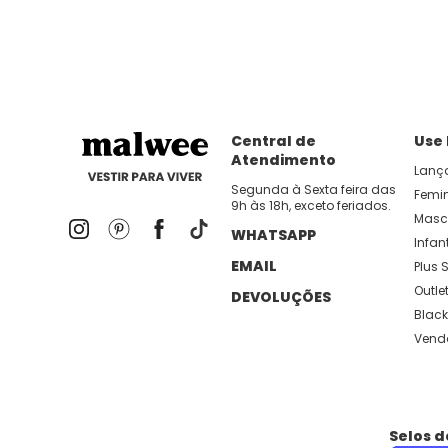
Central de
Use
Atendimento
Lanç
Segunda à Sexta feira das
Femi
9h às 18h, exceto feriados.
Masc
WHATSAPP
Infant
EMAIL
Plus S
Outle
DEVOLUÇÕES
Black
Vend
Selos 