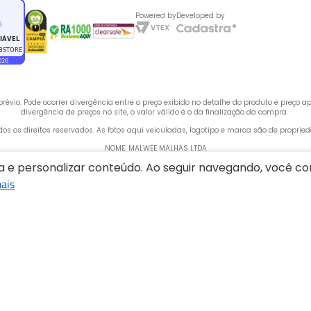
Powered by
Developed by
évio. Pode ocorrer divergência entre o preço exibido no detalhe do produto e preço 
divergência de preços no site, o valor válido é o da finalização da compra. 
odos os direitos reservados. As fotos aqui veiculadas, logotipo e marca são de propri
NOME: MALWEE MALHAS LTDA
ia e personalizar conteúdo. Ao seguir navegando, você 
CNPJ: 84.429.737/0001-14
ais
 Rua Bertha Weege, 200 - CEP: 89260-900 - Barra do Rio Cerro, Jaraguá do Sul - SC,