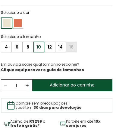
Selecione a cor
4
6
8
10
12
14
16
Em dúvida sobre qual tamanho escolher?
Clique aqui para ver o guia de tamanhos
Adicionar ao carrinho
Compre sem preocupações:
você tem
30 dias para devolução
Acima de
R$299
o
Parcele em até
10x
frete é grátis*
sem juros