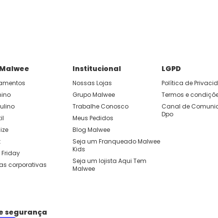
 Malwee
Institucional
LGPD
amentos
Nossas Lojas
Política de Privac
nino
Grupo Malwee
Termos e condiçõ
ulino
Trabalhe Conosco
Canal de Comunic
Dpo
il
Meus Pedidos
ize
Blog Malwee
t
Seja um Franqueado Malwee 
Kids 
 Friday
Seja um lojista Aqui Tem 
as corporativas
Malwee
de segurança