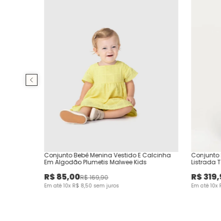
Conjunto Bebê Menina Vestido E Calcinha
Conjunto
Em Algodão Plumetis Malwee Kids
Listrada 
R$
85
,
00
R$
319
,
R$
169
,
90
Em até
10
x
R$
8
,
50
sem juros
Em até
10
x