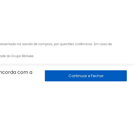
apresentado na sacola de compras, por questões sistêmicas. Em caso de 
edade do Grupo Malwee.
concorda com a
 89260-500