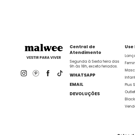
dia util!
APP MALWEE
: Faça sua 1ª compra no AP
Dos looks de trabalho ao momento de descanso, aqui
lançamentos e novidades com preços
Central de
Use
Atendimento
Lanç
Segunda à Sexta feira das
Femi
9h às 18h, exceto feriados.
Masc
WHATSAPP
Infant
EMAIL
Plus S
Outle
DEVOLUÇÕES
Black
Vend