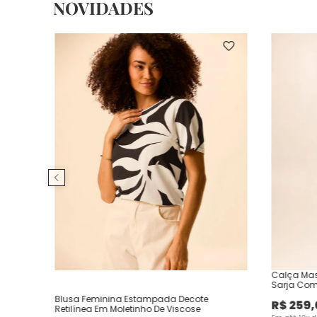
NOVIDADES
Calça Mas
Sarja Com
Blusa Feminina Estampada Decote
R$
259
,
Retilínea Em Moletinho De Viscose