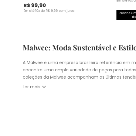
Em até
10
x 
R$
99
,
90
Em até
10
x de
R$
9
,
99
sem juros
Ganhe um 
de
Malwee: Moda Sustentável e Estil
A Malwee é uma empresa brasileira referência em mo
encontra uma ampla variedade de peças para todas
coleções da Malwee acompanham as últimas tendên
expand_more
Ler mais
Vista-se bem e faça a diferença com a Malwee. Co
estilo único. Seja para você, sua família ou para 
cupons:
10% OFF primeira compra com
CUPOM: PRIM
Nosso
Outlet
com
descontos até 50% OFF
Entrega Expressa para cidade de São Pau