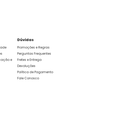
e foram feitas para durar. Confira os nossos
Dúvidas
idade
Promoções e Regras
es
Perguntas Frequentes
ação e 
Fretes e Entrega
Devoluções
Política de Pagamento
Fale Conosco