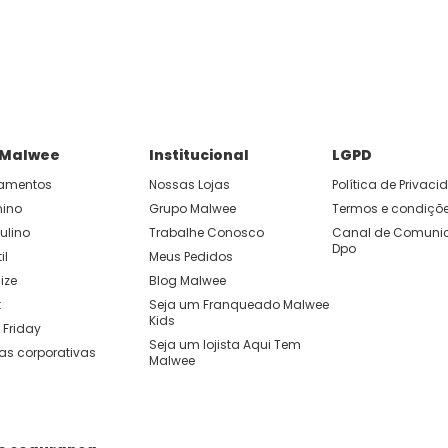
P e ganhe 15% OFF usando o cupom: APP15.
 você cria looks originais com combinações de cores e peças qu
 Malwee
Institucional
LGPD
amentos
Nossas Lojas
Política de Privac
nino
Grupo Malwee
Termos e condiçõ
ulino
Trabalhe Conosco
Canal de Comunic
Dpo
il
Meus Pedidos
ize
Blog Malwee
t
Seja um Franqueado Malwee 
Kids 
 Friday
Seja um lojista Aqui Tem 
as corporativas
Malwee