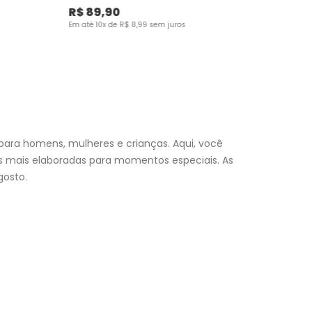
R$
89
,
90
Em até
10
x de
R$
8
,
99
sem juros
para homens, mulheres e crianças. Aqui, você
es mais elaboradas para momentos especiais. As
osto.
nfantil
e encontre a roupa perfeita para valorizar seu
a momento. Aproveite nossas promoções, fretes e
 (exceto feriados), a entrega é realizada no próximo