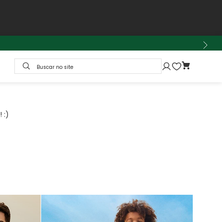
Buscar no site
 :)