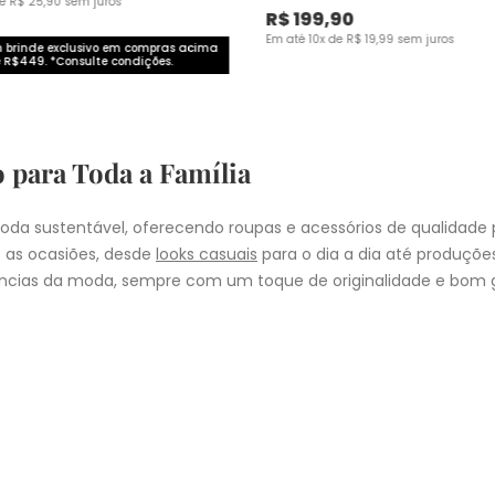
de
R$
25
,
90
sem juros
R$
199
,
90
Em até
10
x de
R$
19
,
99
sem juros
brinde exclusivo em compras acima
 R$449. *Consulte condições.
o para Toda a Família
da sustentável, oferecendo roupas e acessórios de qualidade 
 as ocasiões, desde
looks casuais
para o dia a dia até produçõ
cias da moda, sempre com um toque de originalidade e bom g
nheça as coleções de
roupas masculinas
,
femininas
,
plus size
e
i
presentear quem você ama, a Malwee tem a opção ideal para cad
COMPRA
lo
: Nos pedidos aprovados até as 11hrs, de segunda a sexta-feira