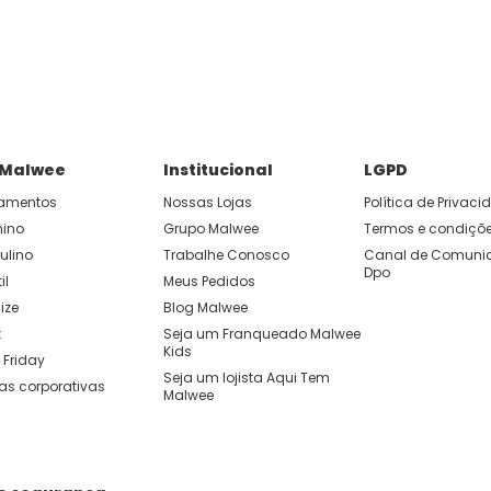
P e ganhe 15% OFF usando o cupom: APP15.
 você cria looks originais com combinações de cores e peças qu
 Malwee
Institucional
LGPD
amentos
Nossas Lojas
Política de Privac
nino
Grupo Malwee
Termos e condiçõ
ulino
Trabalhe Conosco
Canal de Comunic
Dpo
il
Meus Pedidos
ize
Blog Malwee
t
Seja um Franqueado Malwee 
Kids 
 Friday
Seja um lojista Aqui Tem 
as corporativas
Malwee