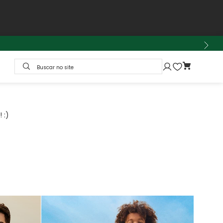
Buscar no site
 :)