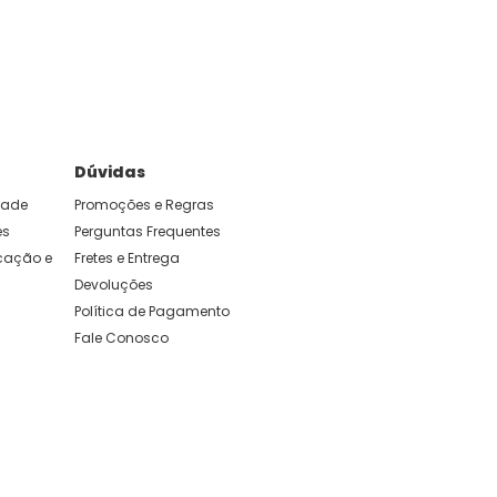
e foram feitas para durar. Confira os nossos
Dúvidas
idade
Promoções e Regras
es
Perguntas Frequentes
ação e 
Fretes e Entrega
Devoluções
Política de Pagamento
Fale Conosco