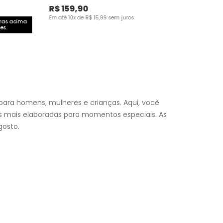
R$
159
,
90
Em até
10
x de
R$
15
,
99
sem juros
pras acima
es.
para homens, mulheres e crianças. Aqui, você
es mais elaboradas para momentos especiais. As
osto.
nfantil
e encontre a roupa perfeita para valorizar seu
a momento. Aproveite nossas promoções, fretes e
 (exceto feriados), a entrega é realizada no próximo