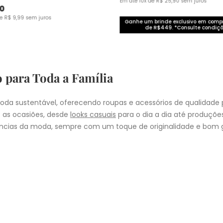
Em até
10
x de
R$
25
,
90
sem juros
0
de
R$
9
,
99
sem juros
Ganhe um brinde exclusivo em com
de R$449. *Consulte condiçõ
o para Toda a Família
da sustentável, oferecendo roupas e acessórios de qualidade 
 as ocasiões, desde
looks casuais
para o dia a dia até produçõ
cias da moda, sempre com um toque de originalidade e bom g
nheça as coleções de
roupas masculinas
,
femininas
,
plus size
e
i
presentear quem você ama, a Malwee tem a opção ideal para cad
COMPRA
lo
: Nos pedidos aprovados até as 11hrs, de segunda a sexta-feira