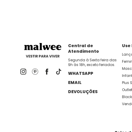
dia util!
APP MALWEE
: Faça sua 1ª compra no AP
Dos looks de trabalho ao momento de descanso, aqui
lançamentos e novidades com preços
Central de
Use
Atendimento
Lanç
Segunda à Sexta feira das
Femi
9h às 18h, exceto feriados.
Masc
WHATSAPP
Infant
EMAIL
Plus S
Outle
DEVOLUÇÕES
Black
Vend