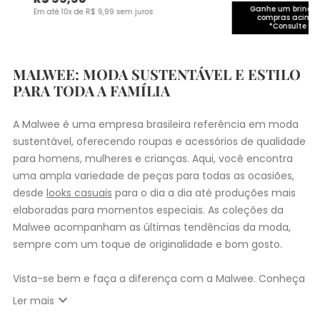
Ganhe um brinde 
Em até
10
x de
R$
9
,
99
sem juros
compras acima 
*Consulte co
MALWEE: MODA SUSTENTÁVEL E ESTILO
PARA TODA A FAMÍLIA
A Malwee é uma empresa brasileira referência em moda
sustentável, oferecendo roupas e acessórios de qualidade
para homens, mulheres e crianças. Aqui, você encontra
uma ampla variedade de peças para todas as ocasiões,
desde
looks casuais
para o dia a dia até produções mais
elaboradas para momentos especiais. As coleções da
Malwee acompanham as últimas tendências da moda,
sempre com um toque de originalidade e bom gosto.
Vista-se bem e faça a diferença com a Malwee. Conheça
as coleções de
roupas masculinas
,
femininas
,
plus size
e
expand_more
Ler mais
infantil
e encontre a roupa perfeita para valorizar seu