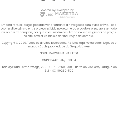
Powered by
Developed by
Embora raro, os preços poderão variar durante a navegação sem aviso prévio. Pode 
ocorrer divergência entre o preço exibido no detalhe do produto e preço apresentado 
na sacola de compras, por questões sistêmicas. Em caso de divergência de preços 
no site, o valor válido é o da finalização da compra. 
 Copyright © 2020. Todos os direitos reservados. As fotos aqui veiculadas, logotipo e 
marca são de propriedade do Grupo Malwee.
NOME: MALWEE MALHAS LTDA
CNPJ: 84.429.737/0001-14
Endereço: Rua Bertha Weege, 200 - CEP: 89260-900 - Barra do Rio Cerro, Jaraguá do 
Sul - SC, 89260-500
Termos mais buscados
TERMOS MAIS BUSCADOS
1
º
Blusa Feminina
1
º
blusa feminina
2
º
Vestido
2
º
vestido
3
º
Calça Feminina
4
º
Pijama Feminino
3
º
calça feminina