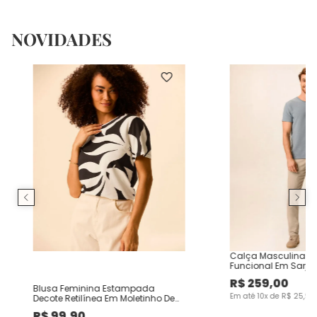
NOVIDADES
Calça Masculina Ch
Funcional Em Sarja
R$
259
,
00
Blusa Feminina Estampada
Em até
10
x de
R$
25
,
90
Decote Retilínea Em Moletinho De
Viscose
R$
99
,
90