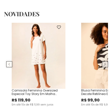
NOVIDADES
Camisola Feminina Oversized
Blusa Feminina Es
Especial Toy Story Em Malha
Decote Retilínea Em
Algodão
Viscose
R$
119
,
90
R$
99
,
90
Em até
10
x de
R$
11
,
99
sem juros
Em até
10
x de
R$
9
,
99
s