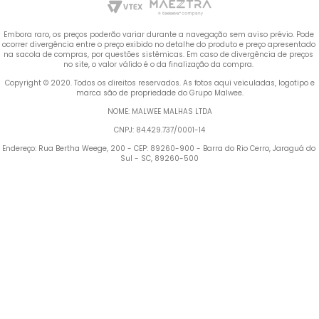
Embora raro, os preços poderão variar durante a navegação sem aviso prévio. Pode 
ocorrer divergência entre o preço exibido no detalhe do produto e preço apresentado 
na sacola de compras, por questões sistêmicas. Em caso de divergência de preços 
no site, o valor válido é o da finalização da compra. 
 Copyright © 2020. Todos os direitos reservados. As fotos aqui veiculadas, logotipo e 
marca são de propriedade do Grupo Malwee.
NOME: MALWEE MALHAS LTDA
CNPJ: 84.429.737/0001-14
Endereço: Rua Bertha Weege, 200 - CEP: 89260-900 - Barra do Rio Cerro, Jaraguá do 
Sul - SC, 89260-500
Termos mais buscados
TERMOS MAIS BUSCADOS
1
º
Blusa Feminina
1
º
blusa feminina
2
º
Vestido
2
º
vestido
3
º
Calça Feminina
4
º
Pijama Feminino
3
º
calça feminina
5
º
Camiseta Feminina
4
º
pijama feminino