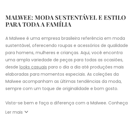
MALWEE: MODA SUSTENTÁVEL E ESTILO
PARA TODA A FAMÍLIA
A Malwee é uma empresa brasileira referência em moda
sustentável, oferecendo roupas e acessórios de qualidade
para homens, mulheres e crianças. Aqui, você encontra
uma ampla variedade de peças para todas as ocasiões,
desde
looks casuais
para o dia a dia até produções mais
elaboradas para momentos especiais. As coleções da
Malwee acompanham as últimas tendências da moda,
sempre com um toque de originalidade e bom gosto.
Vista-se bem e faça a diferença com a Malwee. Conheça
as coleções de
roupas masculinas
,
femininas
,
plus size
e
expand_more
Ler mais
infantil
e encontre a roupa perfeita para valorizar seu
estilo único. Seja para você, sua família ou para
presentear quem você ama, a Malwee tem a opção ideal