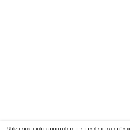
1
º
Blusa Feminina
2
º
Vestido
3
º
Calça Feminina
4
º
Pijama Feminino
5
º
Camiseta Feminina
6
º
Moletom Feminino
7
º
Pijama
8
º
Moletom Masculino
9
º
Vestido Infantil
10
º
Jaqueta
Utilizamos cookies para oferecer a melhor experiênci