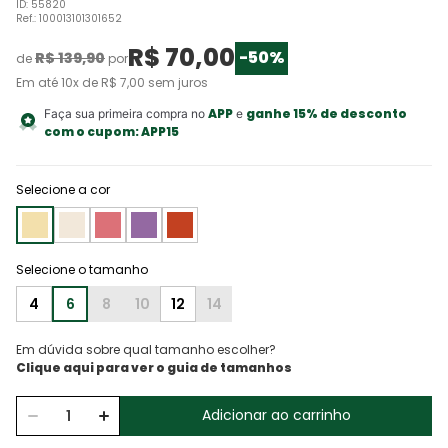
ID
:
55820
Ref.
:
100013101301652
R$
70
,
00
-
50%
R$
139
,
90
de
por
Em até
10
x de
R$
7
,
00
sem juros
APP
ganhe 15% de desconto
Faça sua primeira compra no
e
com o cupom:
APP15
Selecione a cor
4
6
8
10
12
14
Em dúvida sobre qual tamanho escolher?
Adicionar ao carrinho