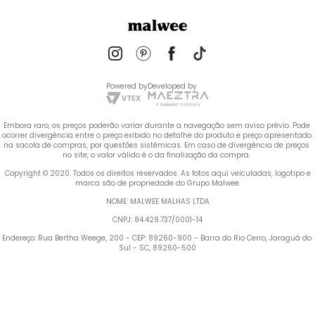
Powered by
Developed by
Embora raro, os preços poderão variar durante a navegação sem aviso prévio. Pode 
ocorrer divergência entre o preço exibido no detalhe do produto e preço apresentado 
na sacola de compras, por questões sistêmicas. Em caso de divergência de preços 
no site, o valor válido é o da finalização da compra. 
 Copyright © 2020. Todos os direitos reservados. As fotos aqui veiculadas, logotipo e 
marca são de propriedade do Grupo Malwee.
NOME: MALWEE MALHAS LTDA
CNPJ: 84.429.737/0001-14
Endereço: Rua Bertha Weege, 200 - CEP: 89260-900 - Barra do Rio Cerro, Jaraguá do 
Sul - SC, 89260-500
Termos mais buscados