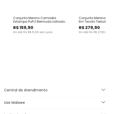
Conjunto Menino Camiseta
Conjunto Menina Cami
Estampa Puff E Bermuda Listrado
Em Tecido Texturizado
Lateral - Carinhoso
Carinhoso
R$
159
,
90
R$
279
,
90
Em até
10
x
R$
15
,
99
sem juros
Em até
10
x
R$
27
,
99
sem j
Central de Atendimento
Use Malwee
Segunda à Sexta feira das
9h às 18h, exceto feriados.
E-mail: