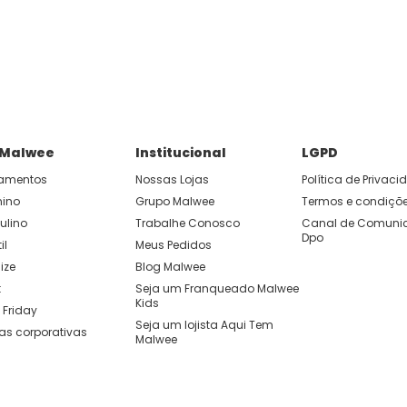
 Malwee
Institucional
LGPD
amentos
Nossas Lojas
Política de Privac
nino
Grupo Malwee
Termos e condiçõ
ulino
Trabalhe Conosco
Canal de Comunic
Dpo
il
Meus Pedidos
ize
Blog Malwee
t
Seja um Franqueado Malwee 
Kids 
 Friday
Seja um lojista Aqui Tem 
as corporativas
Malwee