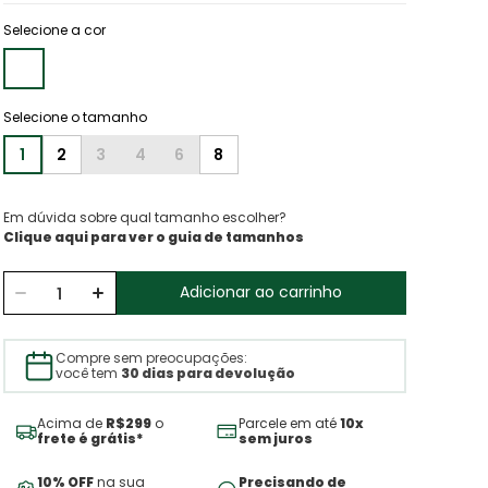
Selecione a cor
1
2
3
4
6
8
Em dúvida sobre qual tamanho escolher?
Clique aqui para ver o guia de tamanhos
Adicionar ao carrinho
Compre sem preocupações:
você tem
30 dias para devolução
Acima de
R$299
o
Parcele em até
10x
frete é grátis*
sem juros
10% OFF
na sua
Precisando de