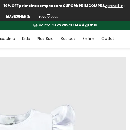
10% OFF primeira compra com CUPOM: PRIMCOMPRA
Aproveitar
Acima de
R$299
o
frete é grátis
sculino
Kids
Plus Size
Básicos
Enfim
Outlet