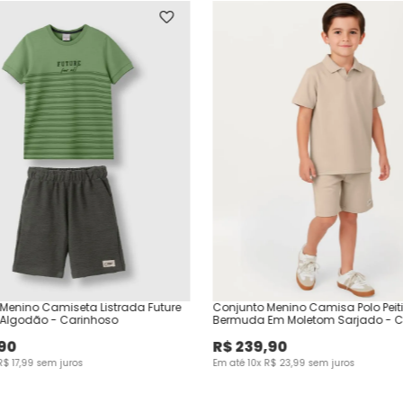
Menino Camiseta Listrada Future
Conjunto Menino Camisa Polo Peiti
m Algodão - Carinhoso
Bermuda Em Moletom Sarjado - C
90
R$
239
,
90
R$
17
,
99
sem juros
Em até
10
x
R$
23
,
99
sem juros