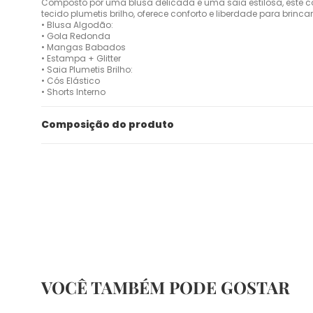
Composto por uma blusa delicada e uma saia estilosa, este c
tecido plumetis brilho, oferece conforto e liberdade para brincar e
• Blusa Algodão:
• Gola Redonda
• Mangas Babados
• Estampa + Glitter
• Saia Plumetis Brilho:
• Cós Elástico
• Shorts Interno
Composição do produto
VOCÊ TAMBÉM PODE GOSTAR