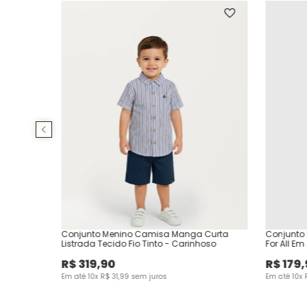
Conjunto Menino Camisa Manga Curta
Conjunto 
Listrada Tecido Fio Tinto - Carinhoso
For All E
R$
319
,
90
R$
179
,
Em até
10
x
R$
31
,
99
sem juros
Em até
10
x