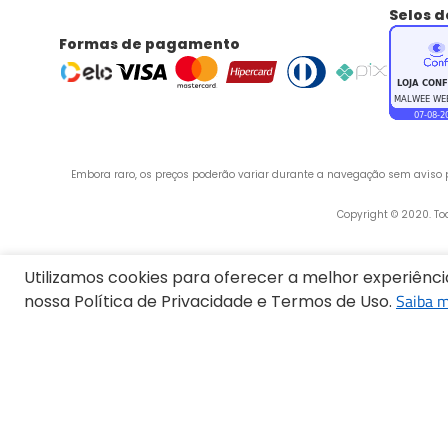
Selos 
Formas de pagamento
Embora raro, os preços poderão variar durante a navegação sem aviso pr
 Copyright © 2020. T
Utilizamos cookies para oferecer a melhor experiênc
Endereço:
Saiba m
nossa Política de Privacidade e Termos de Uso.
Termos mais buscados
1
º
Blusa Feminina
2
º
Vestido
3
º
Calça Feminina