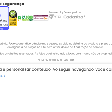
de segurança
Powered by
Developed by
évio. Pode ocorrer divergência entre o preço exibido no detalhe do produto e preço 
divergência de preços no site, o valor válido é o da finalização da compra. 
odos os direitos reservados. As fotos aqui veiculadas, logotipo e marca são de propri
NOME: MALWEE MALHAS LTDA
CNPJ: 84.429.737/0001-14
ia e personalizar conteúdo. Ao seguir navegando, você 
 Rua Bertha Weege, 200 - CEP: 89260-900 - Barra do Rio Cerro, Jaraguá do Sul - SC,
ais