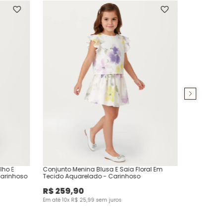
lho E
Conjunto Menina Blusa E Saia Floral Em
arinhoso
Tecido Aquarelado - Carinhoso
R$
259
,
90
Em até
10
x
R$
25
,
99
sem juros