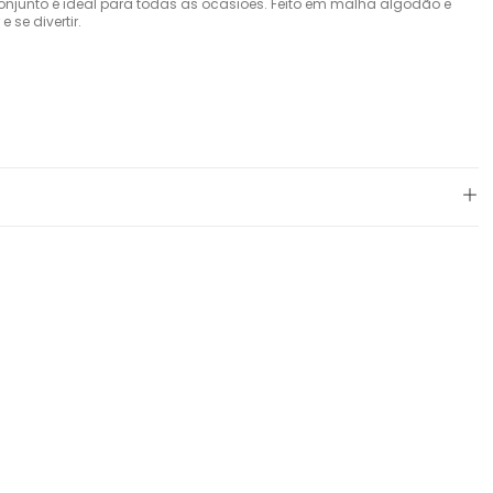
onjunto é ideal para todas as ocasiões. Feito em malha algodão e
 se divertir.