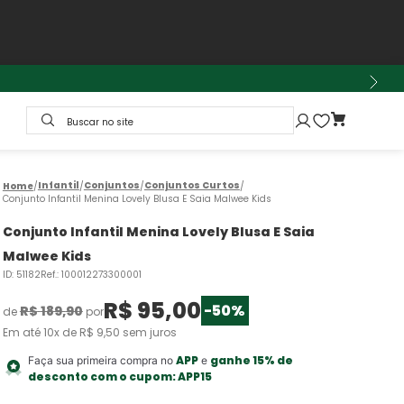
Buscar no site
Infantil
Conjuntos
Conjuntos Curtos
Conjunto Infantil Menina Lovely Blusa E Saia Malwee Kids
Conjunto Infantil Menina Lovely Blusa E Saia
Malwee Kids
ID
:
51182
Ref.
:
100012273300001
R$
95
,
00
-
50%
R$
189
,
90
de
por
Em até
10
x de
R$
9
,
50
sem juros
APP
ganhe 15% de
Faça sua primeira compra no
e
desconto com o cupom:
APP15