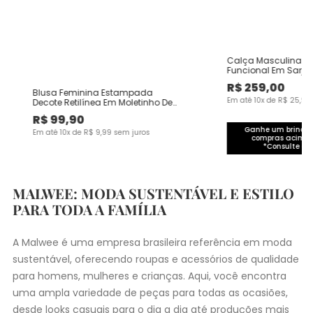
Calça Masculina Ch
Funcional Em Sarja
R$
259
,
00
Blusa Feminina Estampada
Em até
10
x de
R$
25
,
90
Decote Retilínea Em Moletinho De
Viscose
R$
99
,
90
Ganhe um brinde 
Em até
10
x de
R$
9
,
99
sem juros
compras acima 
*Consulte co
MALWEE: MODA SUSTENTÁVEL E ESTILO
PARA TODA A FAMÍLIA
A Malwee é uma empresa brasileira referência em moda
sustentável, oferecendo roupas e acessórios de qualidade
para homens, mulheres e crianças. Aqui, você encontra
uma ampla variedade de peças para todas as ocasiões,
desde
looks casuais
para o dia a dia até produções mais