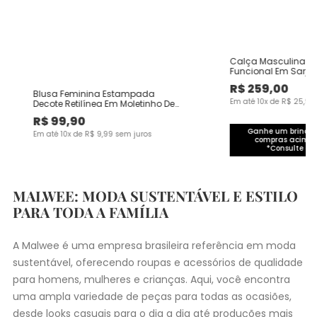
Calça Masculina Ch
Funcional Em Sarja
R$
259
,
00
Blusa Feminina Estampada
Em até
10
x de
R$
25
,
90
Decote Retilínea Em Moletinho De
Viscose
R$
99
,
90
Ganhe um brinde 
Em até
10
x de
R$
9
,
99
sem juros
compras acima 
*Consulte co
MALWEE: MODA SUSTENTÁVEL E ESTILO
PARA TODA A FAMÍLIA
A Malwee é uma empresa brasileira referência em moda
sustentável, oferecendo roupas e acessórios de qualidade
para homens, mulheres e crianças. Aqui, você encontra
uma ampla variedade de peças para todas as ocasiões,
desde
looks casuais
para o dia a dia até produções mais