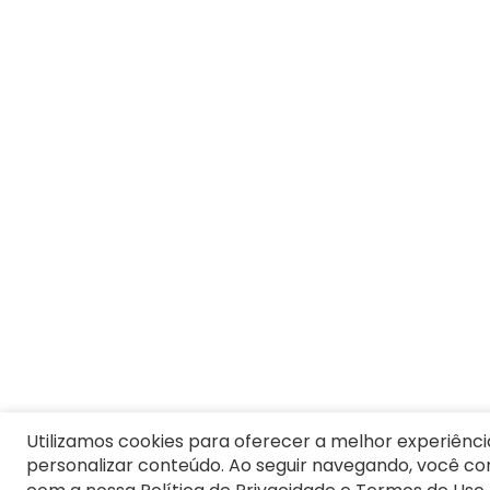
8
º
Moletom Masculino
9
º
Vestido Infantil
10
º
Camiseta Masculina
Utilizamos cookies para oferecer a melhor experiênci
personalizar conteúdo. Ao seguir navegando, você c