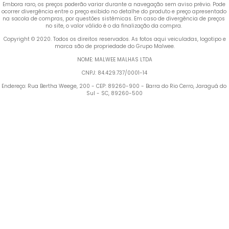
Embora raro, os preços poderão variar durante a navegação sem aviso prévio. Pode 
ocorrer divergência entre o preço exibido no detalhe do produto e preço apresentado 
na sacola de compras, por questões sistêmicas. Em caso de divergência de preços 
no site, o valor válido é o da finalização da compra. 
 Copyright © 2020. Todos os direitos reservados. As fotos aqui veiculadas, logotipo e 
marca são de propriedade do Grupo Malwee.
NOME: MALWEE MALHAS LTDA
CNPJ: 84.429.737/0001-14
Endereço: Rua Bertha Weege, 200 - CEP: 89260-900 - Barra do Rio Cerro, Jaraguá do 
Sul - SC, 89260-500
Termos mais buscados
1
º
Blusa Feminina
2
º
Vestido
3
º
Calça Feminina
4
º
Pijama Feminino
5
º
Camiseta Feminina
6
º
Pijama
7
º
Moletom Feminino