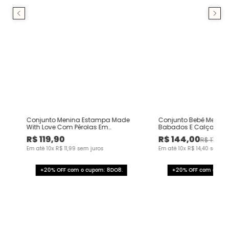
m
Conjunto Menina Estampa Made
Conjunto Bebê Menin
With Love Com Pérolas Em
Babados E Calça Em 
Algodão - Carinhoso
Térmica Malwee Kids
R$
119
,
90
R$
144
,
00
R$
179
,
90
Em até
10
x
R$
11
,
99
sem juros
Em até
10
x
R$
14
,
40
sem ju
+20% OFF com o cupom: 8DO8.
+20% OFF com o cup