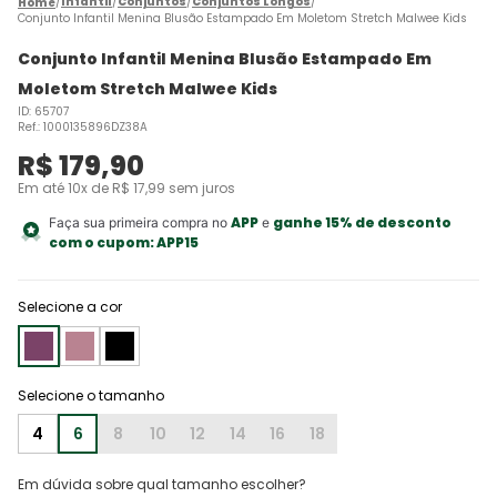
Infantil
Conjuntos
Conjuntos Longos
Conjunto Infantil Menina Blusão Estampado Em Moletom Stretch Malwee Kids
Conjunto Infantil Menina Blusão Estampado Em
Moletom Stretch Malwee Kids
ID
:
65707
Ref.
:
1000135896DZ38A
R$
179
,
90
Em até
10
x de
R$
17
,
99
sem juros
APP
ganhe 15% de desconto
Faça sua primeira compra no
e
com o cupom:
APP15
Selecione a cor
4
6
8
10
12
14
16
18
Em dúvida sobre qual tamanho escolher?