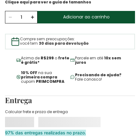
Adicionar ao carrinho
Compre sem preocupações:
você tem
30 dias para devolução
Acima de
R$299
o
frete
Parcele em até
10x sem
é grátis*
juros
10% OFF
na sua
Precisando de ajuda?
primeira compra
Fale conosco!
cupom
PRIMCOMPRA
Entrega
Calcular frete e prazo de entrega
97% das entregas realizadas no prazo.