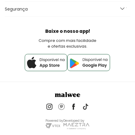
Perguntas Frequentes
Seja um Franqueado Malwee Kids
Segurança
Fretes e Entrega
Seja um lojista Aqui Tem Malwee
Devoluções
Política de Pagamento
Baixe o nosso app!
Fale Conosco
Compre com mais facilidade
e ofertas exclusivas.
Powered by
Developed by