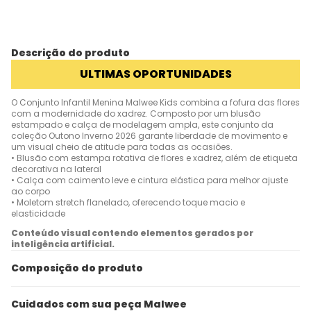
Descrição do produto
ULTIMAS OPORTUNIDADES
O Conjunto Infantil Menina Malwee Kids combina a fofura das flores
com a modernidade do xadrez. Composto por um blusão
estampado e calça de modelagem ampla, este conjunto da
coleção Outono Inverno 2026 garante liberdade de movimento e
um visual cheio de atitude para todas as ocasiões.
• Blusão com estampa rotativa de flores e xadrez, além de etiqueta
decorativa na lateral
• Calça com caimento leve e cintura elástica para melhor ajuste
ao corpo
• Moletom stretch flanelado, oferecendo toque macio e
elasticidade
Conteúdo visual contendo elementos gerados por
inteligência artificial.
Composição do produto
Cuidados com sua peça Malwee