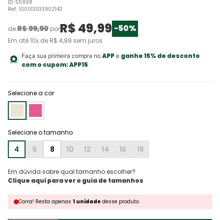
ID
:
55998
Ref.
:
100013033902143
R$
49
,
99
-
50%
R$
99
,
90
de
por
Em até
10
x de
R$
4
,
99
sem juros
APP
ganhe 15% de desconto
Faça sua primeira compra no
e
com o cupom:
APP15
Selecione a cor
4
6
8
10
12
14
16
18
Em dúvida sobre qual tamanho escolher?
Corra!
Resta
apenas
1
unidade
desse produto