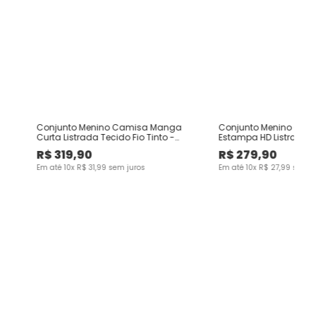
Conjunto Menino Camisa Manga
Conjunto Menino Cami
Curta Listrada Tecido Fio Tinto -
Estampa HD Listras E
Carinhoso
Linho - Carinhoso
R$
319
,
90
R$
279
,
90
Em até
10
x
R$
31
,
99
sem juros
Em até
10
x
R$
27
,
99
sem j