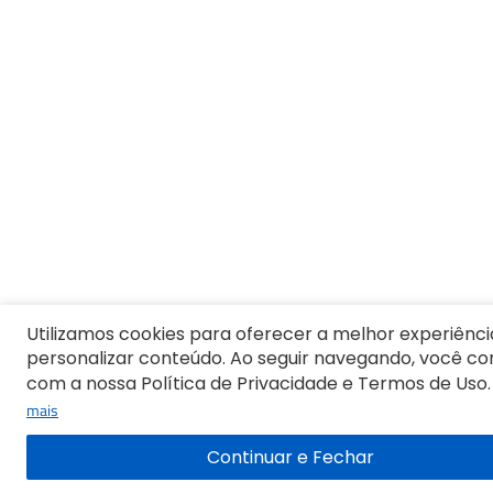
8
º
Moletom Masculino
9
º
Jaqueta
10
º
Vestido Infantil
Utilizamos cookies para oferecer a melhor experiênci
personalizar conteúdo. Ao seguir navegando, você c
com a nossa Política de Privacidade e Termos de Uso.
mais