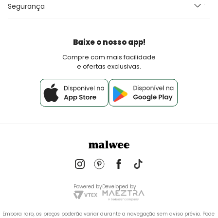
Seja um Franqueado Malwee Kids
Segurança
Fretes e Entrega
Seja um lojista Aqui Tem Malwee
Devoluções
Política de Pagamento
Baixe o nosso app!
Fale Conosco
Compre com mais facilidade
e ofertas exclusivas.
Powered by
Developed by
Embora raro, os preços poderão variar durante a navegação sem aviso prévio. Pode 