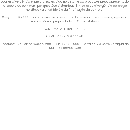
ocorrer divergência entre o preço exibido no detalhe do produto e preço apresentado 
na sacola de compras, por questões sistêmicas. Em caso de divergência de preços 
no site, o valor válido é o da finalização da compra. 
 Copyright © 2020. Todos os direitos reservados. As fotos aqui veiculadas, logotipo e 
marca são de propriedade do Grupo Malwee.
NOME: MALWEE MALHAS LTDA
CNPJ: 84.429.737/0001-14
Endereço: Rua Bertha Weege, 200 - CEP: 89260-900 - Barra do Rio Cerro, Jaraguá do 
Sul - SC, 89260-500
Termos mais buscados
1
º
Vestido
2
º
Blusa Feminina
3
º
Calça Feminina
4
º
Pijama Feminino
5
º
Camiseta Feminina
6
º
Moletom Feminino
7
º
Pijama