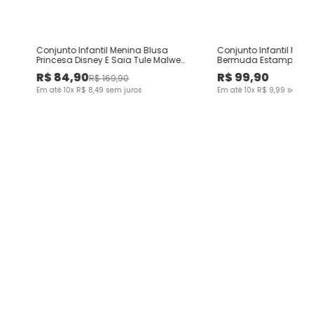
Conjunto Infantil Menina Blusa
Conjunto Infantil Meni
e
Princesa Disney E Saia Tule Malwee
Bermuda Estampada M
Kids
Malwee Kids
R$
84
,
90
R$
99
,
90
R$
169
,
90
Em até
10
x
R$
8
,
49
sem juros
Em até
10
x
R$
9
,
99
sem ju