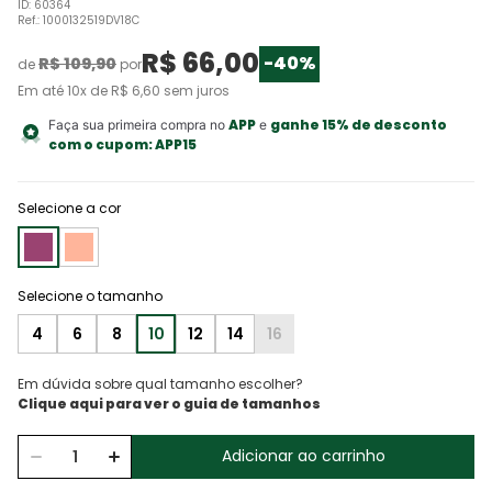
ID
:
60364
Ref.
:
1000132519DV18C
R$
66
,
00
-
40%
R$
109
,
90
de
por
Em até
10
x de
R$
6
,
60
sem juros
APP
ganhe 15% de desconto
Faça sua primeira compra no
e
com o cupom:
APP15
Selecione a cor
4
6
8
10
12
14
16
Em dúvida sobre qual tamanho escolher?
Adicionar ao carrinho