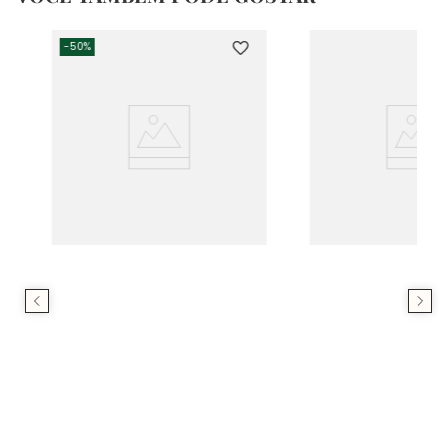
-
50%