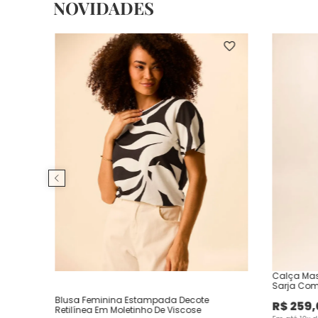
NOVIDADES
Calça Mas
Sarja Com
Blusa Feminina Estampada Decote
R$
259
,
Retilínea Em Moletinho De Viscose