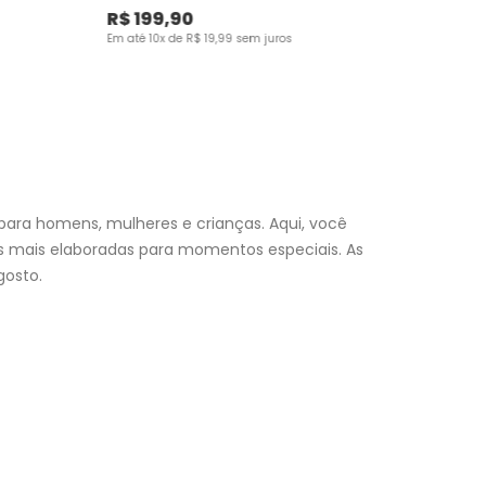
R$
199
,
90
Em até
10
x de
R$
19
,
99
sem juros
para homens, mulheres e crianças. Aqui, você
es mais elaboradas para momentos especiais. As
osto.
nfantil
e encontre a roupa perfeita para valorizar seu
a momento. Aproveite nossas promoções, fretes e
 (exceto feriados), a entrega é realizada no próximo