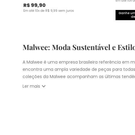
Em até
10
x 
R$
99
,
90
Em até
10
x de
R$
9
,
99
sem juros
Ganhe um 
de
Malwee: Moda Sustentável e Estil
A Malwee é uma empresa brasileira referência em mo
encontra uma ampla variedade de peças para todas
coleções da Malwee acompanham as últimas tendên
expand_more
Ler mais
Vista-se bem e faça a diferença com a Malwee. Co
estilo único. Seja para você, sua família ou para 
cupons:
10% OFF primeira compra com
CUPOM: PRIM
Nosso
Outlet
com
descontos até 50% OFF
Entrega Expressa para cidade de São Pau