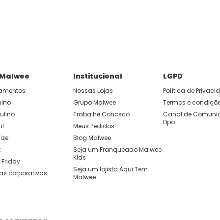
P e ganhe 15% OFF usando o cupom: APP15.
 você cria looks originais com combinações de cores e peças qu
 Malwee
Institucional
LGPD
amentos
Nossas Lojas
Política de Privac
nino
Grupo Malwee
Termos e condiçõ
ulino
Trabalhe Conosco
Canal de Comunic
Dpo
il
Meus Pedidos
ize
Blog Malwee
t
Seja um Franqueado Malwee 
Kids 
 Friday
Seja um lojista Aqui Tem 
as corporativas
Malwee