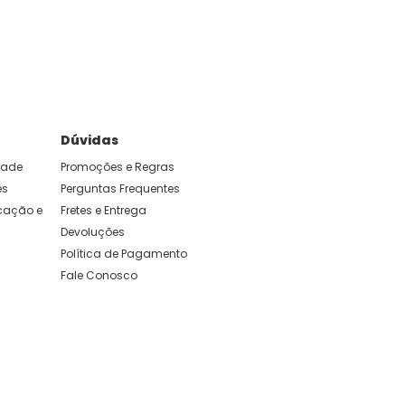
e foram feitas para durar. Confira os nossos
Dúvidas
idade
Promoções e Regras
es
Perguntas Frequentes
ação e 
Fretes e Entrega
Devoluções
Política de Pagamento
Fale Conosco