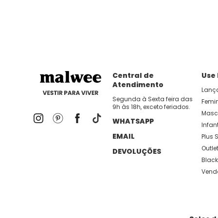
dia util!
APP MALWEE
: Faça sua 1ª compra no AP
Dos looks de trabalho ao momento de descanso, aqui
lançamentos e novidades com preços
Central de
Use
Atendimento
Lanç
Segunda à Sexta feira das
Femi
9h às 18h, exceto feriados.
Masc
WHATSAPP
Infant
EMAIL
Plus S
Outle
DEVOLUÇÕES
Black
Vend