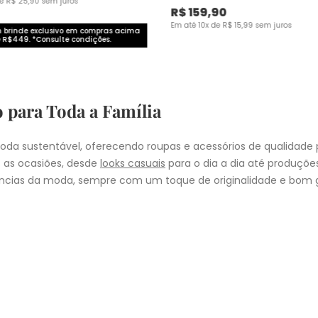
de
R$
25
,
90
sem juros
R$
159
,
90
Em até
10
x de
R$
15
,
99
sem juros
brinde exclusivo em compras acima
 R$449. *Consulte condições.
o para Toda a Família
da sustentável, oferecendo roupas e acessórios de qualidade 
 as ocasiões, desde
looks casuais
para o dia a dia até produçõ
cias da moda, sempre com um toque de originalidade e bom g
nheça as coleções de
roupas masculinas
,
femininas
,
plus size
e
i
presentear quem você ama, a Malwee tem a opção ideal para cad
COMPRA
lo
: Nos pedidos aprovados até as 11hrs, de segunda a sexta-feira