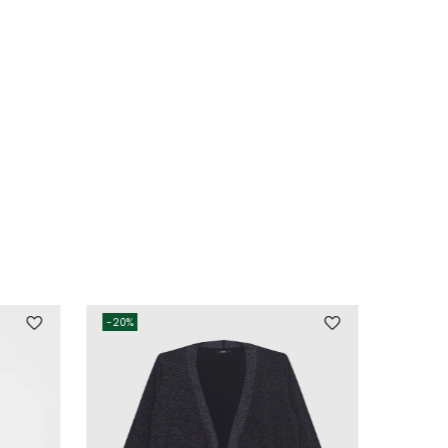
-
20%