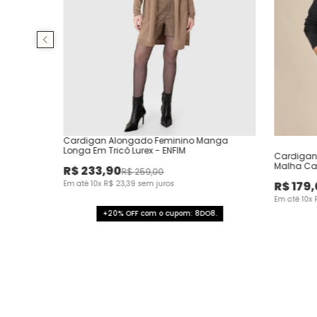
Cardigan Alongado Feminino Manga
Longa Em Tricô Lurex - ENFIM
Cardigan
Malha Ca
R$
233
,
90
R$
259
,
00
Em até
10
x
R$
23
,
39
sem juros
R$
179
,
Em até
10
x
+20% OFF com o cupom: 8DO8.