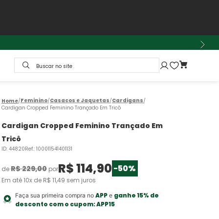
Buscar no site
Feminino
Casacos e Jaquetas
Cardigans
Cardigan Cropped Feminino Trançado Em Tricô
Cardigan Cropped Feminino Trançado Em
Tricô
ID
:
44820
Ref.
:
100011541401131
R$
114
,
90
-
50%
R$
229
,
00
de
por
Em até
10
x de
R$
11
,
49
sem juros
APP
ganhe 15% de
Faça sua primeira compra no
e
desconto com o cupom:
APP15