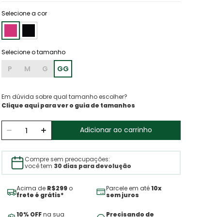
Selecione a cor
P
M
G
GG
Em dúvida sobre qual tamanho escolher?
Clique aqui para ver o guia de tamanhos
Adicionar ao carrinho
Compre sem preocupações:
você tem
30 dias para devolução
Acima de
R$299
o
Parcele em até
10x
frete é grátis*
sem juros
10% OFF
na sua
Precisando de