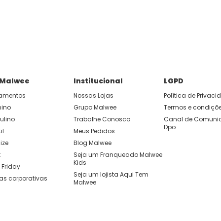
 Malwee
Institucional
LGPD
amentos
Nossas Lojas
Política de Privac
nino
Grupo Malwee
Termos e condiçõ
ulino
Trabalhe Conosco
Canal de Comunic
Dpo
il
Meus Pedidos
ize
Blog Malwee
t
Seja um Franqueado Malwee 
Kids 
 Friday
Seja um lojista Aqui Tem 
as corporativas
Malwee