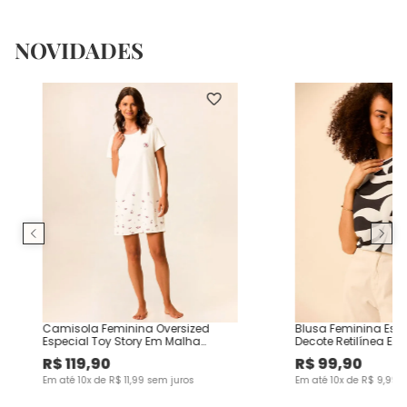
NOVIDADES
Camisola Feminina Oversized
Blusa Feminina Es
Especial Toy Story Em Malha
Decote Retilínea Em
Algodão
Viscose
R$
119
,
90
R$
99
,
90
Em até
10
x de
R$
11
,
99
sem juros
Em até
10
x de
R$
9
,
99
s