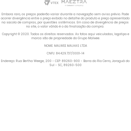
Embora raro, os preços poderão variar durante a navegação sem aviso prévio. Pode 
ocorrer divergência entre o preço exibido no detalhe do produto e preço apresentado 
na sacola de compras, por questões sistêmicas. Em caso de divergência de preços 
no site, o valor válido é o da finalização da compra. 
 Copyright © 2020. Todos os direitos reservados. As fotos aqui veiculadas, logotipo e 
marca são de propriedade do Grupo Malwee.
NOME: MALWEE MALHAS LTDA
CNPJ: 84.429.737/0001-14
Endereço: Rua Bertha Weege, 200 - CEP: 89260-900 - Barra do Rio Cerro, Jaraguá do 
Sul - SC, 89260-500
Termos mais buscados
TERMOS MAIS BUSCADOS
1
º
Blusa Feminina
1
º
blusa feminina
2
º
Vestido
2
º
vestido
3
º
Calça Feminina
4
º
Pijama Feminino
3
º
calça feminina
5
º
Camiseta Feminina
4
º
pijama feminino