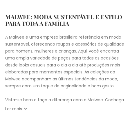
MALWEE: MODA SUSTENTÁVEL E ESTILO
PARA TODA A FAMÍLIA
A Malwee é uma empresa brasileira referência em moda
sustentável, oferecendo roupas e acessórios de qualidade
para homens, mulheres e crianças. Aqui, você encontra
uma ampla variedade de peças para todas as ocasiões,
desde
looks casuais
para o dia a dia até produções mais
elaboradas para momentos especiais. As coleções da
Malwee acompanham as últimas tendências da moda,
sempre com um toque de originalidade e bom gosto.
Vista-se bem e faça a diferença com a Malwee. Conheça
as coleções de
roupas masculinas
,
femininas
,
plus size
e
expand_more
Ler mais
infantil
e encontre a roupa perfeita para valorizar seu
estilo único. Seja para você, sua família ou para
presentear quem você ama, a Malwee tem a opção ideal