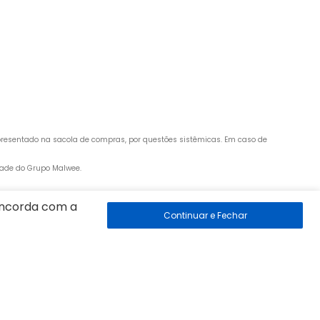
apresentado na sacola de compras, por questões sistêmicas. Em caso de 
edade do Grupo Malwee.
concorda com a
 89260-500