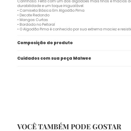
Carinhoso. Feita com um dos algodões mais finos e macios do
durabilidade e um toque inigualável.
• Camiseta Básica Em Algodão Pima
• Decote Redondo
• Mangas Curtas
• Bordado no Peitoral
• O Algodão Pima é conhecido por sua extrema maciez e resist
Composição do produto
Cuidados com sua peça Malwee
VOCÊ TAMBÉM PODE GOSTAR