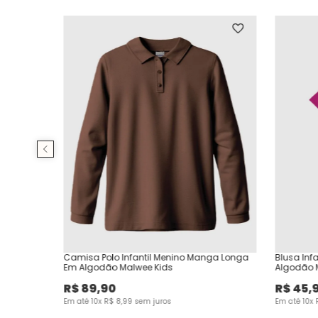
Camisa Polo Infantil Menino Manga Longa
Blusa Inf
Em Algodão Malwee Kids
Algodão 
R$
89
,
90
R$
45
,
Em até
10
x
R$
8
,
99
sem juros
Em até
10
x