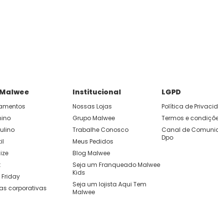
 Malwee
Institucional
LGPD
amentos
Nossas Lojas
Política de Privac
nino
Grupo Malwee
Termos e condiçõ
ulino
Trabalhe Conosco
Canal de Comunic
Dpo
il
Meus Pedidos
ize
Blog Malwee
t
Seja um Franqueado Malwee 
Kids 
 Friday
Seja um lojista Aqui Tem 
as corporativas
Malwee