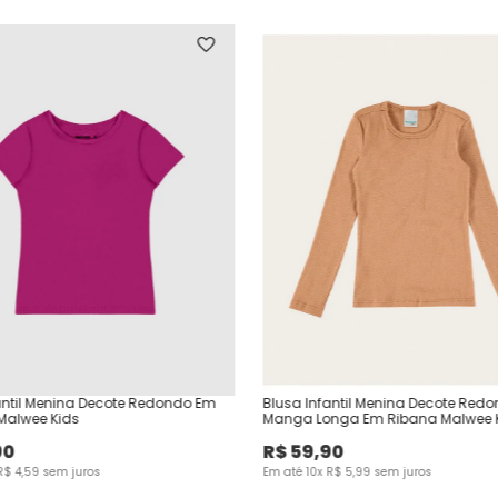
antil Menina Decote Redondo Em
Blusa Infantil Menina Decote Red
Malwee Kids
Manga Longa Em Ribana Malwee 
90
R$
59
,
90
R$
4
,
59
sem juros
Em até
10
x
R$
5
,
99
sem juros