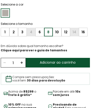
Selecione a cor
1
2
3
4
6
8
10
12
14
16
Em dúvida sobre qual tamanho escolher?
Clique aqui para ver o guia de tamanhos
Adicionar ao carrinho
Compre sem preocupações:
você tem
30 dias para devolução
Acima de
R$299
o
Parcele em até
10x
frete é grátis*
sem juros
10% OFF
na sua
Precisando de
primeira compra
ajuda?
Fale conosco!