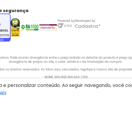
de segurança
Powered by
Developed by
évio. Pode ocorrer divergência entre o preço exibido no detalhe do produto e preço 
divergência de preços no site, o valor válido é o da finalização da compra. 
odos os direitos reservados. As fotos aqui veiculadas, logotipo e marca são de propri
NOME: MALWEE MALHAS LTDA
ia e personalizar conteúdo. Ao seguir navegando, você 
CNPJ: 84.429.737/0001-14
ais
 Rua Bertha Weege, 200 - CEP: 89260-900 - Barra do Rio Cerro, Jaraguá do Sul - SC,