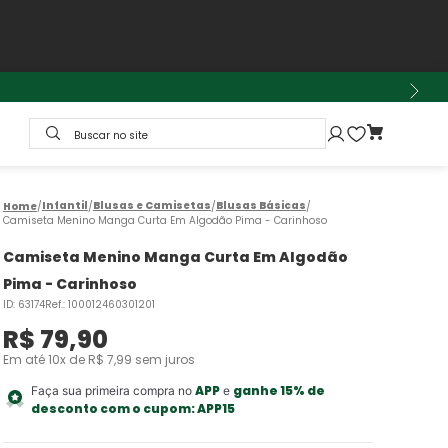
Buscar no site
Infantil
Blusas e Camisetas
Blusas Básicas
Camiseta Menino Manga Curta Em Algodão Pima - Carinhoso
Camiseta Menino Manga Curta Em Algodão
Pima - Carinhoso
ID
:
63174
Ref.
:
100012460301201
R$
79
,
90
Em até
10
x de
R$
7
,
99
sem juros
APP
ganhe 15% de
Faça sua primeira compra no
e
desconto com o cupom:
APP15