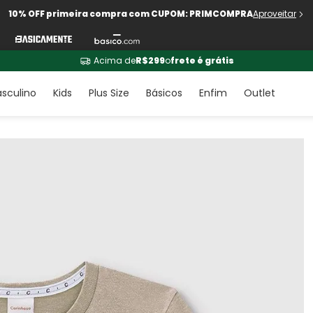
10% OFF primeira compra com CUPOM: PRIMCOMPRA
Aproveitar
Acima de
R$299
o
frete é grátis
sculino
Kids
Plus Size
Básicos
Enfim
Outlet