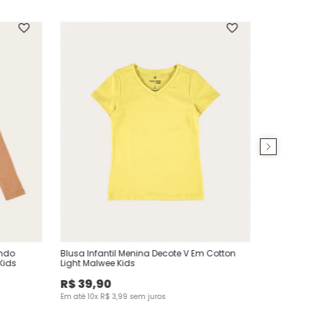
ondo
Blusa Infantil Menina Decote V Em Cotton
Kids
Light Malwee Kids
R$
39
,
90
Em até
10
x
R$
3
,
99
sem juros