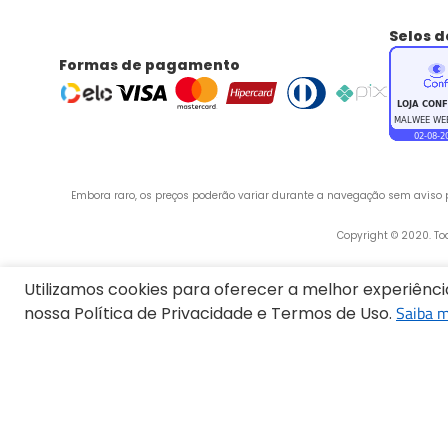
Selos 
Formas de pagamento
Embora raro, os preços poderão variar durante a navegação sem aviso pr
 Copyright © 2020. T
Utilizamos cookies para oferecer a melhor experiênc
Saiba m
nossa Política de Privacidade e Termos de Uso.
Endereço:
Termos mais buscados
1
º
Blusa Feminina
2
º
Vestido