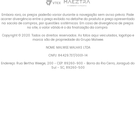
Embora raro, os preços poderão variar durante a navegação sem aviso prévio. Pode 
ocorrer divergência entre o preço exibido no detalhe do produto e preço apresentado 
na sacola de compras, por questões sistêmicas. Em caso de divergência de preços 
no site, o valor válido é o da finalização da compra. 
 Copyright © 2020. Todos os direitos reservados. As fotos aqui veiculadas, logotipo e 
marca são de propriedade do Grupo Malwee.
NOME: MALWEE MALHAS LTDA
CNPJ: 84.429.737/0001-14
Endereço: Rua Bertha Weege, 200 - CEP: 89260-900 - Barra do Rio Cerro, Jaraguá do 
Sul - SC, 89260-500
Termos mais buscados
TERMOS MAIS BUSCADOS
1
º
Blusa Feminina
1
º
blusa feminina
2
º
Vestido
2
º
vestido
3
º
Calça Feminina
4
º
Pijama Feminino
3
º
calça feminina
5
º
Camiseta Feminina
4
º
pijama feminino