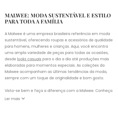
MALWEE: MODA SUSTENTÁVEL E ESTILO
PARA TODA A FAMÍLIA
A Malwee é uma empresa brasileira referência em moda
sustentável, oferecendo roupas e acessórios de qualidade
para homens, mulheres e crianças. Aqui, você encontra
uma ampla variedade de peças para todas as ocasiões,
desde
looks casuais
para o dia a dia até produções mais
elaboradas para momentos especiais. As coleções da
Malwee acompanham as últimas tendências da moda,
sempre com um toque de originalidade e bom gosto.
Vista-se bem e faça a diferença com a Malwee. Conheça
as coleções de
roupas masculinas
,
femininas
,
plus size
e
expand_more
Ler mais
infantil
e encontre a roupa perfeita para valorizar seu
estilo único. Seja para você, sua família ou para
presentear quem você ama, a Malwee tem a opção ideal