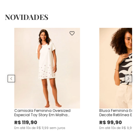
NOVIDADES
Camisola Feminina Oversized
Blusa Feminina Es
Especial Toy Story Em Malha
Decote Retilínea Em
Algodão
Viscose
R$
119
,
90
R$
99
,
90
Em até
10
x de
R$
11
,
99
sem juros
Em até
10
x de
R$
9
,
99
s