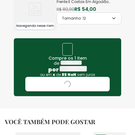
Frente E Costas Em Algodão
Malwee Kids
R$
54
,
00
R$
89
,
90
Tamanho:
12
Navegando nesse item
Compre os 1 item
de
por
ou em
x
de
R$
NaN
sem juros
VOCÊ TAMBÉM PODE GOSTAR