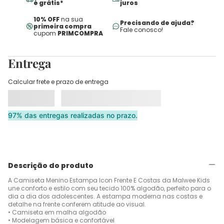
é grátis*
juros
10% OFF
na sua
Precisando de ajuda?
primeira compra
Fale conosco!
cupom
PRIMCOMPRA
Entrega
Calcular frete e prazo de entrega
97% das entregas realizadas no prazo.
Descrição do produto
A Camiseta Menino Estampa Icon Frente E Costas da Malwee Kids
une conforto e estilo com seu tecido 100% algodão, perfeito para o
dia a dia dos adolescentes. A estampa moderna nas costas e
detalhe na frente conferem atitude ao visual.
• Camiseta em malha algodão
• Modelagem básica e confortável