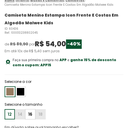
Infantil
Blusas e Camisetas
Camisetas
Camiseta Menino Estampa Icon Frente E Costas Em Algodão Malwee Kids
Camiseta Menino Estampa Icon Frente E Costas Em
Algodão Malwee Kids
ID
:
60436
Ref.
:
100013238802045
R$
54
,
00
-
40%
R$
89
,
90
de
por
Em até
10
x de
R$
5
,
40
sem juros
APP
ganhe 15% de desconto
Faça sua primeira compra no
e
com o cupom:
APP15
Selecione a cor
12
14
16
18
Em dúvida sobre qual tamanho escolher?