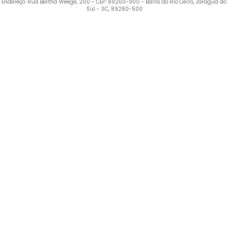
Endereço: Rua Bertha Weege, 200 - CEP: 89260-900 - Barra do Rio Cerro, Jaraguá do 
Sul - SC, 89260-500
Termos mais buscados
1
º
Vestido
2
º
Blusa Feminina
3
º
Calça Feminina
4
º
Pijama Feminino
5
º
Camiseta Feminina
6
º
Moletom Feminino
7
º
Pijama
8
º
Moletom Masculino
9
º
Jaqueta
10
º
Vestido Infantil