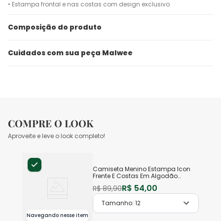
• Estampa frontal e nas costas com design exclusivo
Composição do produto
Cuidados com sua peça Malwee
COMPRE O LOOK
Aproveite e leve o look completo!
Camiseta Menino Estampa Icon
Frente E Costas Em Algodão
Malwee Kids
R$
54
,
00
R$
89
,
90
Tamanho:
12
Navegando nesse item