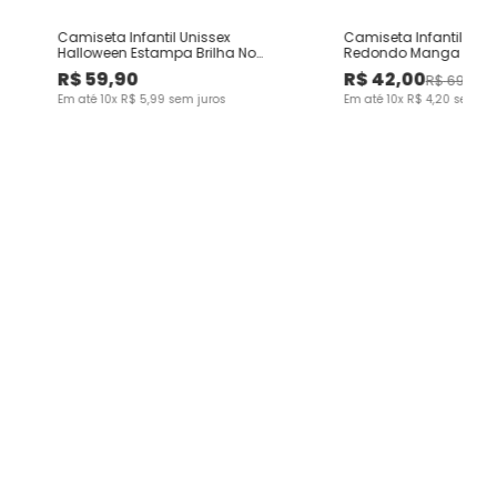
Camiseta Infantil Unissex
Camiseta Infantil Men
Halloween Estampa Brilha No
Redondo Manga Curta
Escuro Em Algodão Malwee Kids
Malwee Kids
R$
59
,
90
R$
42
,
00
R$
69
,
90
Em até
10
x
R$
5
,
99
sem juros
Em até
10
x
R$
4
,
20
sem ju