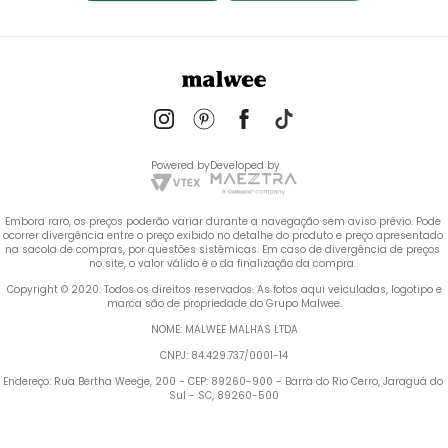
Powered by
Developed by
Embora raro, os preços poderão variar durante a navegação sem aviso prévio. Pode 
ocorrer divergência entre o preço exibido no detalhe do produto e preço apresentado 
na sacola de compras, por questões sistêmicas. Em caso de divergência de preços 
no site, o valor válido é o da finalização da compra. 
 Copyright © 2020. Todos os direitos reservados. As fotos aqui veiculadas, logotipo e 
marca são de propriedade do Grupo Malwee.
NOME: MALWEE MALHAS LTDA
CNPJ: 84.429.737/0001-14
Endereço: Rua Bertha Weege, 200 - CEP: 89260-900 - Barra do Rio Cerro, Jaraguá do 
Sul - SC, 89260-500