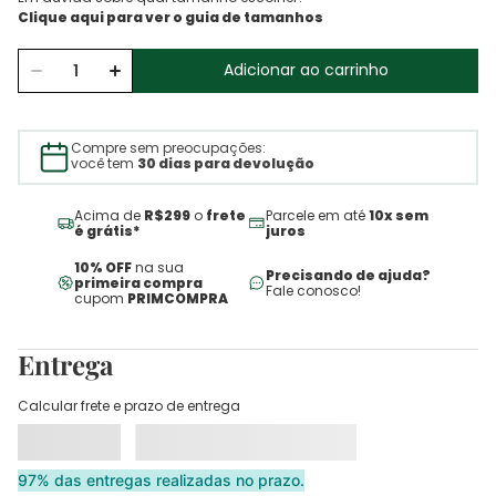
Adicionar ao carrinho
Compre sem preocupações:
você tem
30 dias para devolução
Acima de
R$299
o
frete
Parcele em até
10x sem
é grátis*
juros
10% OFF
na sua
Precisando de ajuda?
primeira compra
Fale conosco!
cupom
PRIMCOMPRA
Entrega
Calcular frete e prazo de entrega
97% das entregas realizadas no prazo.