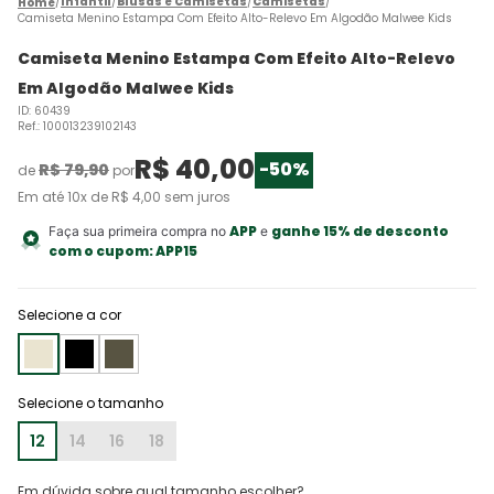
Infantil
Blusas e Camisetas
Camisetas
Camiseta Menino Estampa Com Efeito Alto-Relevo Em Algodão Malwee Kids
Camiseta Menino Estampa Com Efeito Alto-Relevo
Em Algodão Malwee Kids
ID
:
60439
Ref.
:
100013239102143
R$
40
,
00
-
50%
R$
79
,
90
de
por
Em até
10
x de
R$
4
,
00
sem juros
APP
ganhe 15% de desconto
Faça sua primeira compra no
e
com o cupom:
APP15
Selecione a cor
12
14
16
18
Em dúvida sobre qual tamanho escolher?