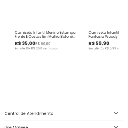
Camiseta Infantil Menino Estampa
Camiseta Infantil Me
Frente E Costas Em Malha Botonê
Fantasia Woody Toy S
Malwee Kids
Kids
R$
35
,
00
R$
59
,
90
R$
69
,
90
Em até
10
x
R$
3
,
50
sem juros
Em até
10
x
R$
5
,
99
sem ju
Central de Atendimento
Use Malwee
Segunda à Sexta feira das