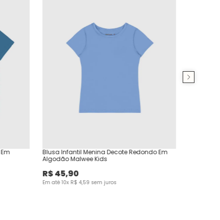
V Em
Blusa Infantil Menina Decote Redondo Em
Algodão Malwee Kids
R$
45
,
90
Em até
10
x
R$
4
,
59
sem juros