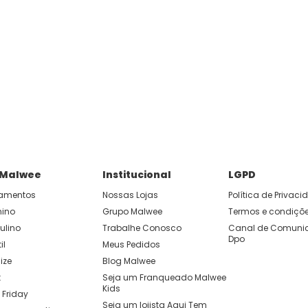
 Malwee
Institucional
LGPD
amentos
Nossas Lojas
Política de Privac
nino
Grupo Malwee
Termos e condiçõ
ulino
Trabalhe Conosco
Canal de Comunic
Dpo
il
Meus Pedidos
ize
Blog Malwee
t
Seja um Franqueado Malwee 
Kids 
 Friday
Seja um lojista Aqui Tem 