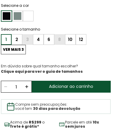
Selecione a cor
1
2
3
4
6
8
10
12
VER MAIS 3
Em dúvida sobre qual tamanho escolher?
Clique aqui para ver o guia de tamanhos
Adicionar ao carrinho
Compre sem preocupações:
você tem
30 dias para devolução
Acima de
R$299
o
Parcele em até
10x
frete é grátis*
sem juros