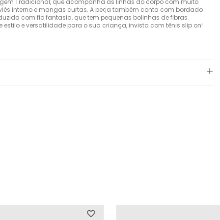
em Tradicional, que acompanha as linhas do corpo com muito
 viés interno e mangas curtas. A peça também conta com bordado
uzida com fio fantasia, que tem pequenas bolinhas de fibras
tilo e versatilidade para o sua criança, invista com tênis slip on!