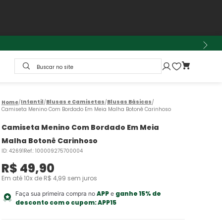
Buscar no site
Infantil
Blusas e Camisetas
Blusas Básicas
Camiseta Menino Com Bordado Em Meia Malha Botonê Carinhoso
Camiseta Menino Com Bordado Em Meia
Malha Botonê Carinhoso
ID
:
42691
Ref.
:
100009275700004
R$
49
,
90
Em até
10
x de
R$
4
,
99
sem juros
APP
ganhe 15% de
Faça sua primeira compra no
e
desconto com o cupom:
APP15