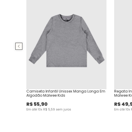
Camiseta Infantil Unissex Manga Longa Em
Regata In
Algodão Malwee Kids
Malwee K
R$
55
,
90
R$
49
,
Em até
10
x
R$
5
,
59
sem juros
Em até
10
x