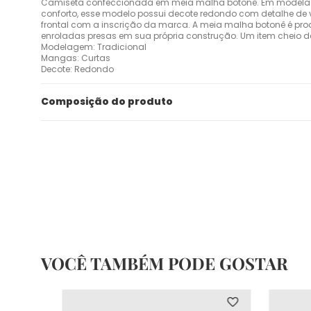
Camiseta confeccionada em meia malha botonê. Em modelag
conforto, esse modelo possui decote redondo com detalhe de
frontal com a inscrição da marca. A meia malha botonê é prod
enroladas presas em sua própria construção. Um item cheio de es
Modelagem: Tradicional
Mangas: Curtas
Decote: Redondo
Composição do produto
VOCÊ TAMBÉM PODE GOSTAR