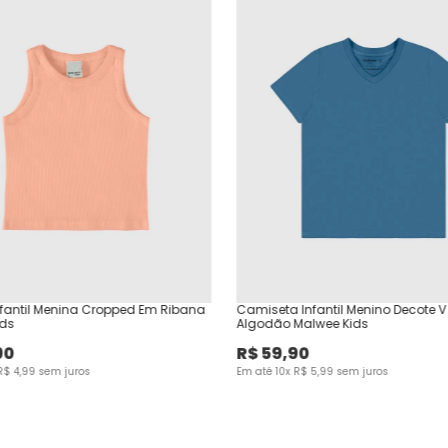
fantil Menina Cropped Em Ribana
Camiseta Infantil Menino Decote 
ids
Algodão Malwee Kids
90
R$
59
,
90
R$
4
,
99
sem juros
Em até
10
x
R$
5
,
99
sem juros