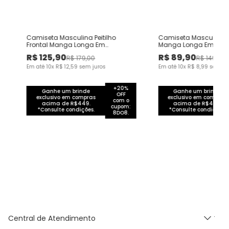
a
Camiseta Masculina Peitilho
Camiseta Masculina S
Frontal Manga Longa Em
Manga Longa Em Alg
Moletinho Texturizado
R$
125
,
90
R$
89
,
90
R$
179
,
00
R$
149
,
00
Em até
10
x
R$
12
,
59
sem juros
Em até
10
x
R$
8
,
99
sem ju
+20%
Ganhe um brinde
Ganhe um brinde
OFF
exclusivo em compras
exclusivo em compras
com o
acima de R$449.
acima de R$449.
cupom:
*Consulte condições.
*Consulte condições.
8DO8.
Central de Atendimento