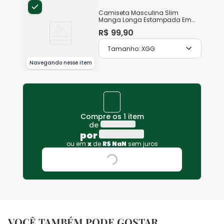
Camiseta Masculina Slim
Manga Longa Estampada Em
Algodão
R$
99
,
90
Tamanho:
XGG
Navegando nesse item
Compre os 1 item
de
por
ou em
x
de
R$
NaN
sem juros
VOCÊ TAMBÉM PODE GOSTAR