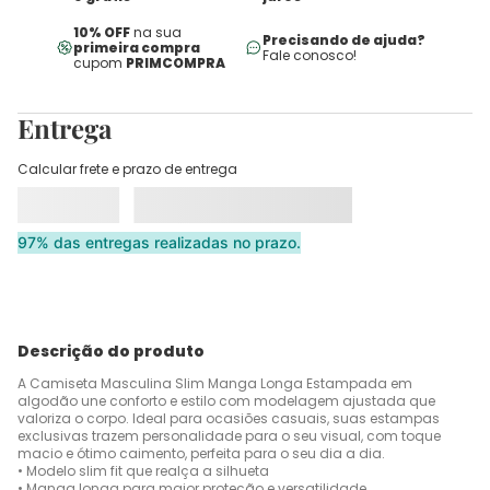
10% OFF
na sua
Precisando de ajuda?
primeira compra
Fale conosco!
cupom
PRIMCOMPRA
Entrega
Calcular frete e prazo de entrega
97% das entregas realizadas no prazo.
Descrição do produto
A Camiseta Masculina Slim Manga Longa Estampada em
algodão une conforto e estilo com modelagem ajustada que
valoriza o corpo. Ideal para ocasiões casuais, suas estampas
exclusivas trazem personalidade para o seu visual, com toque
macio e ótimo caimento, perfeita para o seu dia a dia.
• Modelo slim fit que realça a silhueta
• Manga longa para maior proteção e versatilidade