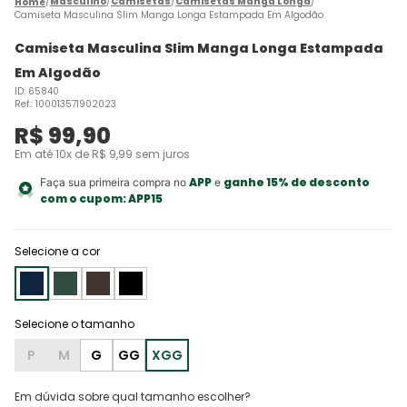
Masculino
Camisetas
Camisetas Manga Longa
Camiseta Masculina Slim Manga Longa Estampada Em Algodão
Camiseta Masculina Slim Manga Longa Estampada
Em Algodão
ID
:
65840
Ref.
:
100013571902023
R$
99
,
90
Em até
10
x de
R$
9
,
99
sem juros
APP
ganhe 15% de desconto
Faça sua primeira compra no
e
com o cupom:
APP15
Selecione a cor
P
M
G
GG
XGG
Em dúvida sobre qual tamanho escolher?