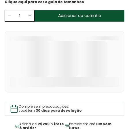
Adicionar ao carrinho
Compre sem preocupações:
você tem
30 dias para devolução
Acima de
R$299
o
frete
Parcele em até
10x sem
é grátis*
juros