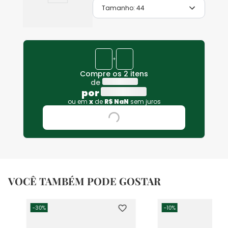
Tamanho:
44
+
Compre os 2 itens
de
por
ou em
x
de
R$
NaN
sem juros
VOCÊ TAMBÉM PODE GOSTAR
-
30%
-
10%