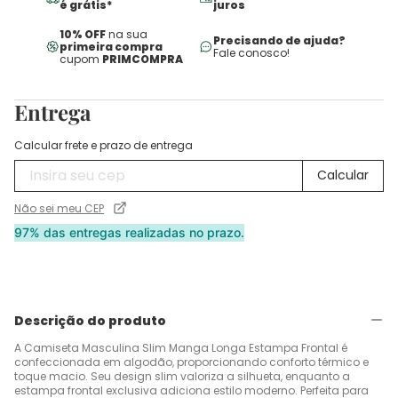
é grátis*
juros
10% OFF
na sua
Precisando de ajuda?
primeira compra
Fale conosco!
cupom
PRIMCOMPRA
Entrega
Calcular frete e prazo de entrega
Não sei meu CEP
97% das entregas realizadas no prazo.
Descrição do produto
A Camiseta Masculina Slim Manga Longa Estampa Frontal é
confeccionada em algodão, proporcionando conforto térmico e
toque macio. Seu design slim valoriza a silhueta, enquanto a
estampa frontal exclusiva adiciona estilo moderno. Perfeita para