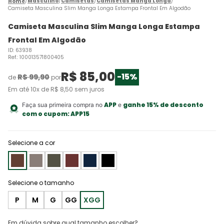
Masculino
Camisetas
Camisetas Manga Longa
Camiseta Masculina Slim Manga Longa Estampa Frontal Em Algodão
Camiseta Masculina Slim Manga Longa Estampa
Frontal Em Algodão
ID
:
63938
Ref.
:
100013571800405
R$
85
,
00
-
15%
R$
99
,
90
de
por
Em até
10
x de
R$
8
,
50
sem juros
APP
ganhe 15% de desconto
Faça sua primeira compra no
e
com o cupom:
APP15
Selecione a cor
P
M
G
GG
XGG
Em dúvida sobre qual tamanho escolher?