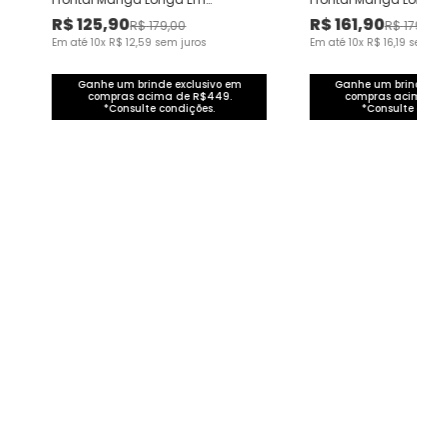
Moletinho Texturizado
Moletinho Texturizado
R$
125
,
90
R$
161
,
90
R$
179
,
00
R$
179
,
00
Em até
10
x
R$
12
,
59
sem juros
Em até
10
x
R$
16
,
19
sem ju
Ganhe um brinde exclusivo em
Ganhe um brinde exc
compras acima de R$449.
compras acima de
*Consulte condições.
*Consulte condi