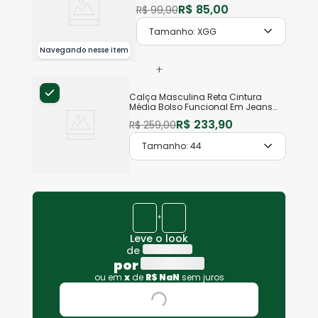
Algodão
R$
85
,
00
R$
99
,
90
Tamanho:
XGG
Navegando nesse item
+
Calça Masculina Reta Cintura
Média Bolso Funcional Em Jeans
Com Elastano
R$
233
,
90
R$
259
,
00
Tamanho:
44
+
Leve o look
de
por
ou em
x
de
R$
NaN
sem juros