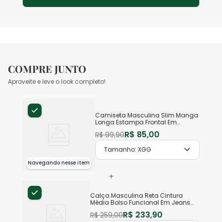
COMPRE JUNTO
Aproveite e leve o look completo!
Camiseta Masculina Slim Manga
Longa Estampa Frontal Em
Algodão
R$
85
,
00
R$
99
,
90
Tamanho:
XGG
Navegando nesse item
+
Calça Masculina Reta Cintura
Média Bolso Funcional Em Jeans
Com Elastano
R$
233
,
90
R$
259
,
00