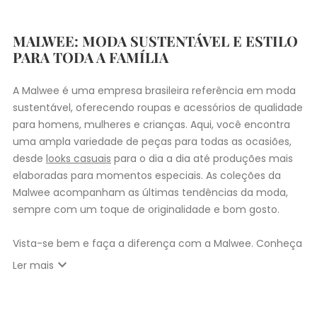
MALWEE: MODA SUSTENTÁVEL E ESTILO
PARA TODA A FAMÍLIA
A Malwee é uma empresa brasileira referência em moda
sustentável, oferecendo roupas e acessórios de qualidade
para homens, mulheres e crianças. Aqui, você encontra
uma ampla variedade de peças para todas as ocasiões,
desde
looks casuais
para o dia a dia até produções mais
elaboradas para momentos especiais. As coleções da
Malwee acompanham as últimas tendências da moda,
sempre com um toque de originalidade e bom gosto.
Vista-se bem e faça a diferença com a Malwee. Conheça
as coleções de
roupas masculinas
,
femininas
,
plus size
e
expand_more
Ler mais
infantil
e encontre a roupa perfeita para valorizar seu
estilo único. Seja para você, sua família ou para
presentear quem você ama, a Malwee tem a opção ideal