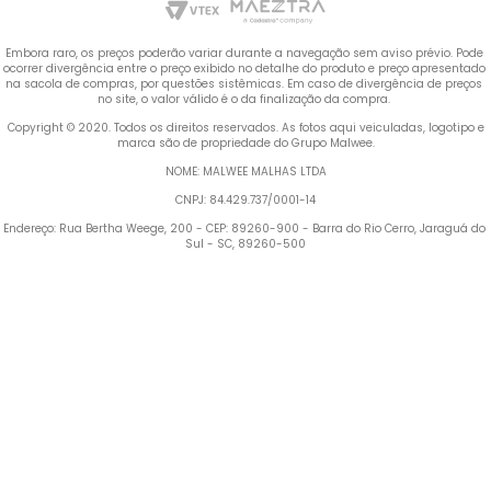
Embora raro, os preços poderão variar durante a navegação sem aviso prévio. Pode 
ocorrer divergência entre o preço exibido no detalhe do produto e preço apresentado 
na sacola de compras, por questões sistêmicas. Em caso de divergência de preços 
no site, o valor válido é o da finalização da compra. 
 Copyright © 2020. Todos os direitos reservados. As fotos aqui veiculadas, logotipo e 
marca são de propriedade do Grupo Malwee.
NOME: MALWEE MALHAS LTDA
CNPJ: 84.429.737/0001-14
Endereço: Rua Bertha Weege, 200 - CEP: 89260-900 - Barra do Rio Cerro, Jaraguá do 
Sul - SC, 89260-500
Termos mais buscados
TERMOS MAIS BUSCADOS
1
º
Blusa Feminina
1
º
blusa feminina
2
º
Vestido
2
º
vestido
3
º
Calça Feminina
4
º
Pijama Feminino
3
º
calça feminina
5
º
Camiseta Feminina
4
º
pijama feminino