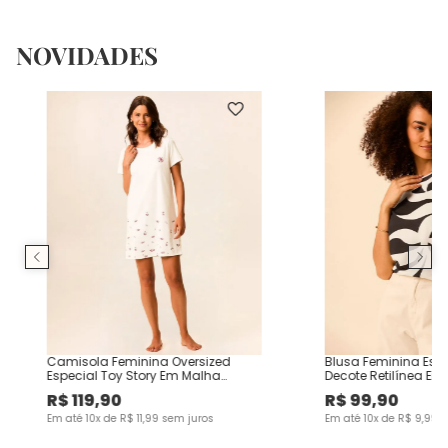
NOVIDADES
Camisola Feminina Oversized
Blusa Feminina Es
Especial Toy Story Em Malha
Decote Retilínea Em
Algodão
Viscose
R$
119
,
90
R$
99
,
90
Em até
10
x de
R$
11
,
99
sem juros
Em até
10
x de
R$
9
,
99
s