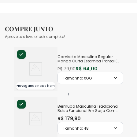
COMPRE JUNTO
Aproveite e leve o look completo!
Camiseta Masculina Regular
Manga Curta Estampa Frontal Em
Algodão
R$
64
,
00
R$
79
,
90
Tamanho:
XGG
Navegando nesse item
+
Bermuda Masculina Tradicional
Bolso Funcional Em Sarja Com
Elastano
R$
179
,
90
Tamanho:
48