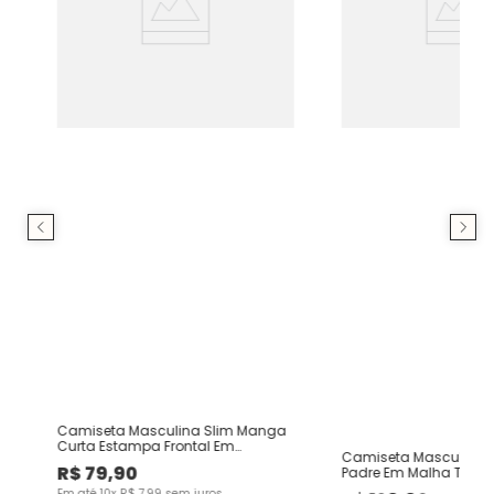
Camiseta Masculina Slim Manga
Curta Estampa Frontal Em
Camiseta Masculina S
Algodão
R$
79
,
90
Padre Em Malha Textu
Em até
10
x
R$
7
,
99
sem juros