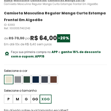
Masculino
Camisetas
Camisetas Manga Curta
Camiseta Masculina Regular Manga Curta Estampa Frontal Em Algodão
Camiseta Masculina Regular Manga Curta Estampa
Frontal Em Algodão
ID
:
63913
Ref.
:
100013571402143
R$
64
,
00
-
20%
R$
79
,
90
de
por
Em até
10
x de
R$
6
,
40
sem juros
APP
ganhe 15% de desconto
Faça sua primeira compra no
e
com o cupom:
APP15
Selecione a cor
P
M
G
GG
XGG
Em dúvida sobre qual tamanho escolher?