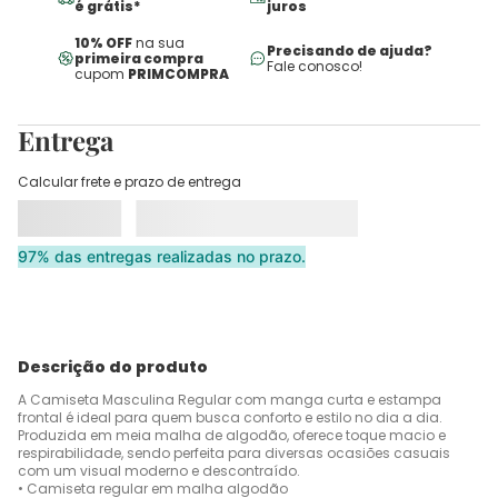
é grátis*
juros
10% OFF
na sua
Precisando de ajuda?
primeira compra
Fale conosco!
cupom
PRIMCOMPRA
Entrega
Calcular frete e prazo de entrega
97% das entregas realizadas no prazo.
Descrição do produto
A Camiseta Masculina Regular com manga curta e estampa
frontal é ideal para quem busca conforto e estilo no dia a dia.
Produzida em meia malha de algodão, oferece toque macio e
respirabilidade, sendo perfeita para diversas ocasiões casuais
com um visual moderno e descontraído.
• Camiseta regular em malha algodão