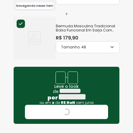
Navegando nesse item
+
Bermuda Masculina Tradicional
Bolso Funcional Em Sarja Com
Elastano
R$
179
,
90
Tamanho:
48
+
Leve o look
de
por
ou em
x
de
R$
NaN
sem juros