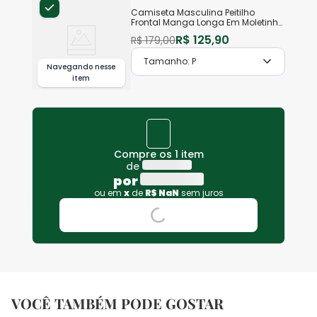
Camiseta Masculina Peitilho
Frontal Manga Longa Em Moletinho
Texturizado
R$
125
,
90
R$
179
,
00
Tamanho:
P
Navegando nesse
item
Compre os 1 item
de
por
ou em
x
de
R$
NaN
sem juros
VOCÊ TAMBÉM PODE GOSTAR