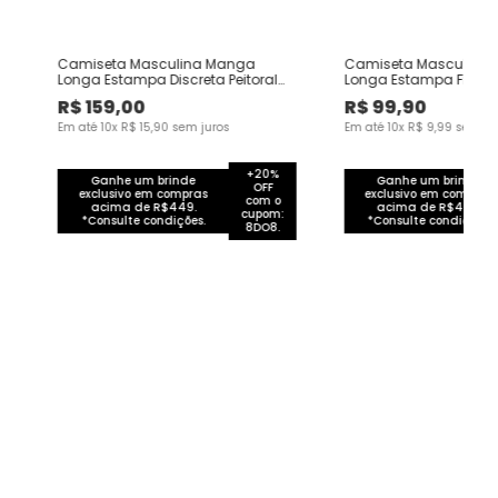
da
Camiseta Masculina Manga
Camiseta Masculina 
Longa Estampa Discreta Peitoral
Longa Estampa Fronta
Em Moletinho Rajado
Algodão
R$
159
,
00
R$
99
,
90
Em até
10
x
R$
15
,
90
sem juros
Em até
10
x
R$
9
,
99
sem ju
+20%
Ganhe um brinde
Ganhe um brinde
OFF
exclusivo em compras
exclusivo em compras
com o
acima de R$449.
acima de R$449.
cupom:
*Consulte condições.
*Consulte condições.
8DO8.