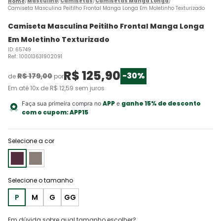
Masculino
Camisetas
Camisetas Manga Longa
Camiseta Masculina Peitilho Frontal Manga Longa Em Moletinho Texturizado
Camiseta Masculina Peitilho Frontal Manga Longa
Em Moletinho Texturizado
ID
:
65749
Ref.
:
100013631902091
R$
125
,
90
-
30%
R$
179
,
00
de
por
Em até
10
x de
R$
12
,
59
sem juros
APP
ganhe 15% de desconto
Faça sua primeira compra no
e
com o cupom:
APP15
Selecione a cor
P
M
G
GG
Em dúvida sobre qual tamanho escolher?