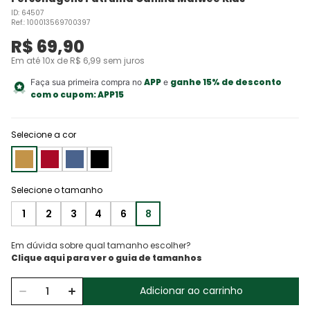
ID
:
64507
Ref.
:
100013569700397
R$
69
,
90
Em até
10
x de
R$
6
,
99
sem juros
APP
ganhe 15% de desconto
Faça sua primeira compra no
e
com o cupom:
APP15
Selecione a cor
1
2
3
4
6
8
Em dúvida sobre qual tamanho escolher?
Adicionar ao carrinho