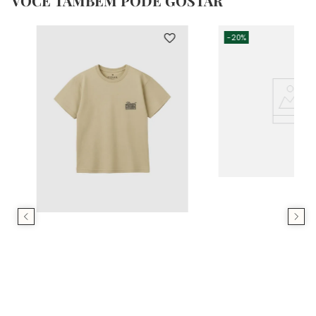
VOCÊ TAMBÉM PODE GOSTAR
-
20%