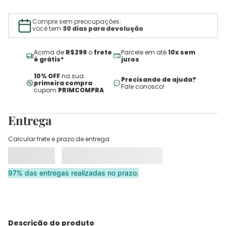
Compre sem preocupações:
você tem
30 dias para devolução
Acima de
R$299
o
frete
Parcele em até
10x sem
é grátis*
juros
10% OFF
na sua
Precisando de ajuda?
primeira compra
Fale conosco!
cupom
PRIMCOMPRA
Entrega
Calcular frete e prazo de entrega
97% das entregas realizadas no prazo.
Descrição do produto