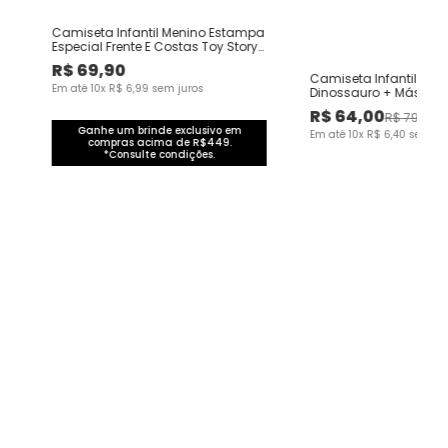
Camiseta Infantil Menino Estampa
Especial Frente E Costas Toy Story
Malwee Kids
R$
69
,
90
Camiseta Infantil Men
Em até
10
x
R$
6
,
99
sem juros
Dinossauro + Máscar
Carnaval Malwee Kids
R$
64
,
00
R$
79
,
90
Ganhe um brinde exclusivo em
Em até
10
x
R$
6
,
40
sem ju
compras acima de R$449.
*Consulte condições.