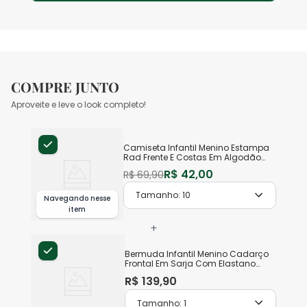
COMPRE JUNTO
Aproveite e leve o look completo!
Camiseta Infantil Menino Estampa
Rad Frente E Costas Em Algodão
Malwee Kids
R$
42
,
00
R$
69
,
90
Tamanho:
10
Navegando nesse
item
+
Bermuda Infantil Menino Cadarço
Frontal Em Sarja Com Elastano
Malwee Kids
R$
139
,
90
Tamanho:
1