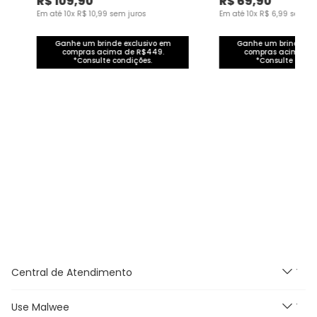
R$
109
,
90
R$
69
,
90
pa
Em até
10
x
R$
10
,
99
sem juros
Em até
10
x
R$
6
,
99
sem ju
Ganhe um brinde exclusivo em
Ganhe um brinde exc
compras acima de R$449.
compras acima de
*Consulte condições.
*Consulte condi
Central de Atendimento
Use Malwee
Segunda à Sexta feira das