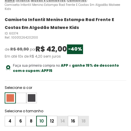
Infantil
Blusas e Camisetas
Camisetas
Camiseta Infantil Menino Estampa Rad Frente E Costas Em Algodão Malwee
Kids
Camiseta Infantil Menino Estampa Rad Frente E
Costas Em Algodão Malwee Kids
ID
:
60374
Ref.
:
100013264202100
R$
42
,
00
-
40%
R$
69
,
90
de
por
Em até
10
x de
R$
4
,
20
sem juros
APP
ganhe 15% de desconto
Faça sua primeira compra no
e
com o cupom:
APP15
Selecione a cor
4
6
8
10
12
14
16
18