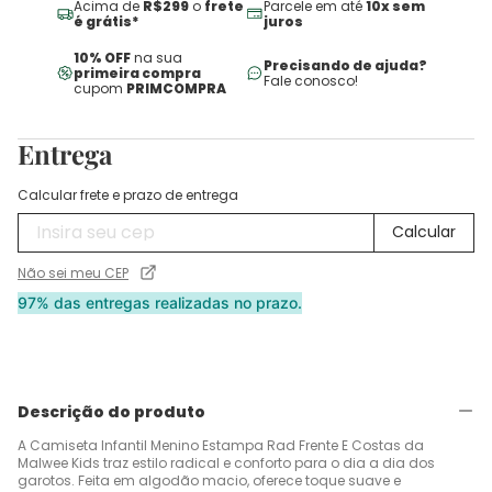
Acima de
R$299
o
frete
Parcele em até
10x sem
é grátis*
juros
10% OFF
na sua
Precisando de ajuda?
primeira compra
Fale conosco!
cupom
PRIMCOMPRA
Entrega
Calcular frete e prazo de entrega
Não sei meu CEP
97% das entregas realizadas no prazo.
Descrição do produto
A Camiseta Infantil Menino Estampa Rad Frente E Costas da
Malwee Kids traz estilo radical e conforto para o dia a dia dos
garotos. Feita em algodão macio, oferece toque suave e