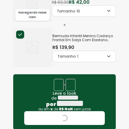
R$
42
,
00
R$
69
,
90
Tamanho:
10
Navegando nesse
item
+
Bermuda Infantil Menino Cadarço
Frontal Em Sarja Com Elastano
Malwee Kids
R$
139
,
90
Tamanho:
1
+
Leve o look
de
por
ou em
x
de
R$
NaN
sem juros