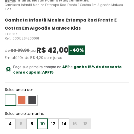
Infantil
Blusas e Camisetas
Camisetas
Camiseta Infantil Menino Estampa Rad Frente E Costas Em Algodão Malwee
Kids
Camiseta Infantil Menino Estampa Rad Frente E
Costas Em Algodão Malwee Kids
ID
:
60373
Ref.
:
100013264200001
R$
42
,
00
-
40%
R$
69
,
90
de
por
Em até
10
x de
R$
4
,
20
sem juros
APP
ganhe 15% de desconto
Faça sua primeira compra no
e
com o cupom:
APP15
Selecione a cor
4
6
8
10
12
14
16
18