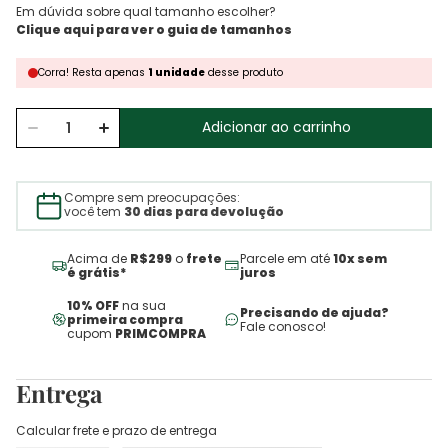
Em dúvida sobre qual tamanho escolher?
Corra!
Resta
apenas
1
unidade
desse produto
Adicionar ao carrinho
Compre sem preocupações:
você tem
30 dias para devolução
Acima de
R$299
o
frete
Parcele em até
10x sem
é grátis*
juros
10% OFF
na sua
Precisando de ajuda?
primeira compra
Fale conosco!
cupom
PRIMCOMPRA
Entrega
Calcular frete e prazo de entrega