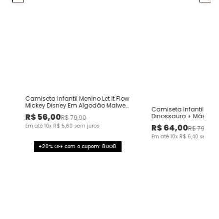
Camiseta Infantil Menino Let It Flow
Mickey Disney Em Algodão Malwee
Camiseta Infantil Men
Kids
R$
56
,
00
Dinossauro + Máscar
R$
79
,
90
Carnaval Malwee Kids
Em até
10
x
R$
5
,
60
sem juros
R$
64
,
00
R$
79
,
90
Em até
10
x
R$
6
,
40
sem ju
+20% OFF com o cupom: 8DO8.