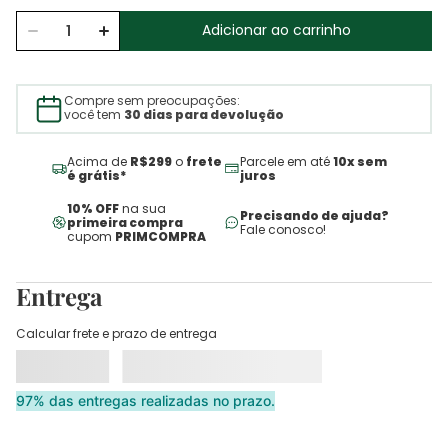
Adicionar ao carrinho
Compre sem preocupações:
você tem
30 dias para devolução
Acima de
R$299
o
frete
Parcele em até
10x sem
é grátis*
juros
10% OFF
na sua
Precisando de ajuda?
primeira compra
Fale conosco!
cupom
PRIMCOMPRA
Entrega
Calcular frete e prazo de entrega
97% das entregas realizadas no prazo.