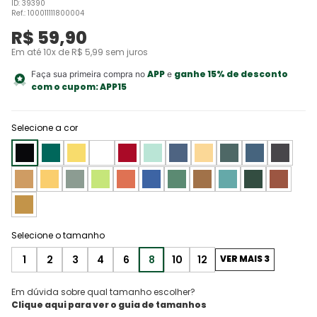
ID
:
39390
Ref.
:
100011111800004
R$
59
,
90
Em até
10
x de
R$
5
,
99
sem juros
APP
ganhe 15% de desconto
Faça sua primeira compra no
e
com o cupom:
APP15
Selecione a cor
1
2
3
4
6
8
10
12
VER MAIS 3
Em dúvida sobre qual tamanho escolher?