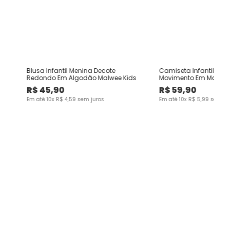
Blusa Infantil Menina Decote
Camiseta Infantil Unis
Redondo Em Algodão Malwee Kids
Movimento Em Malha A
Malwee Kids
R$
45
,
90
R$
59
,
90
Em até
10
x
R$
4
,
59
sem juros
Em até
10
x
R$
5
,
99
sem ju