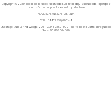
 Copyright © 2020. Todos os direitos reservados. As fotos aqui veiculadas, logotipo e 
marca são de propriedade do Grupo Malwee.
NOME: MALWEE MALHAS LTDA
CNPJ: 84.429.737/0001-14
Endereço: Rua Bertha Weege, 200 - CEP: 89260-900 - Barra do Rio Cerro, Jaraguá do 
Sul - SC, 89260-500
Termos mais buscados
1
º
Blusa Feminina
2
º
Vestido
3
º
Calça Feminina
4
º
Pijama Feminino
5
º
Camiseta Feminina
6
º
Moletom Feminino
7
º
Pijama
8
º
Moletom Masculino
9
º
Vestido Infantil