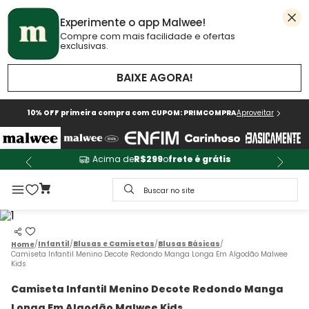
Experimente o app Malwee!
Compre com mais facilidade e ofertas
exclusivas.
BAIXE AGORA!
10% OFF primeira compra com CUPOM: PRIMCOMPRA
Aproveitar
Acima de
R$299
o
frete é grátis
Buscar no site
Infantil
Blusas e Camisetas
Blusas Básicas
Camiseta Infantil Menino Decote Redondo Manga Longa Em Algodão Malwee
Kids
Camiseta Infantil Menino Decote Redondo Manga
Longa Em Algodão Malwee Kids