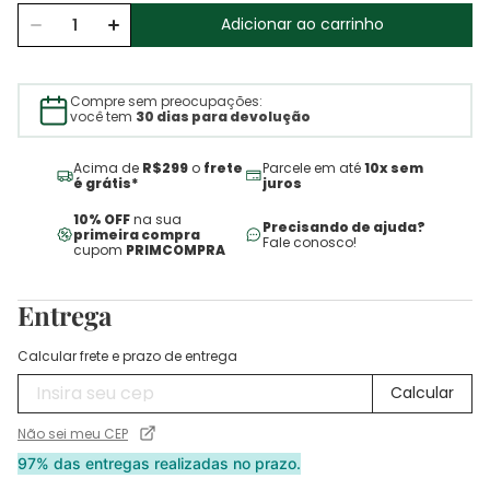
Adicionar ao carrinho
Compre sem preocupações:
você tem
30 dias para devolução
Acima de
R$299
o
frete
Parcele em até
10x sem
é grátis*
juros
10% OFF
na sua
Precisando de ajuda?
primeira compra
Fale conosco!
cupom
PRIMCOMPRA
Entrega
Calcular frete e prazo de entrega
Não sei meu CEP
97% das entregas realizadas no prazo.