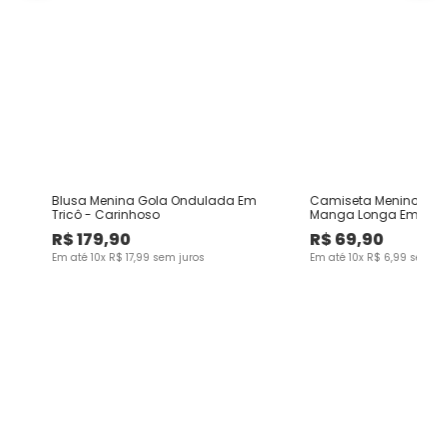
l
Blusa Menina Gola Ondulada Em
Camiseta Menino Gol
so
Tricô - Carinhoso
Manga Longa Em Alg
Carinhoso
R$
179
,
90
R$
69
,
90
Em até
10
x
R$
17
,
99
sem juros
Em até
10
x
R$
6
,
99
sem ju