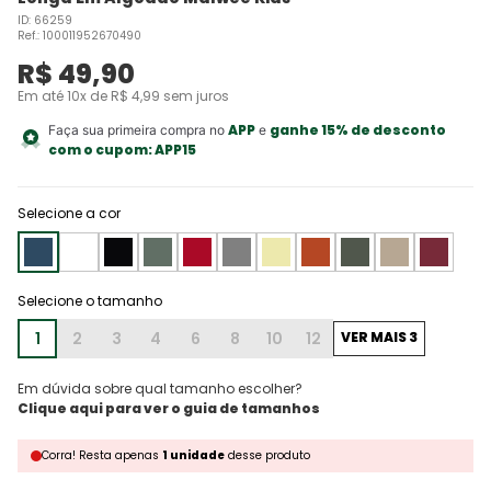
ID
:
66259
Ref.
:
100011952670490
R$
49
,
90
Em até
10
x de
R$
4
,
99
sem juros
APP
ganhe 15% de desconto
Faça sua primeira compra no
e
com o cupom:
APP15
Selecione a cor
1
2
3
4
6
8
10
12
VER MAIS 3
Em dúvida sobre qual tamanho escolher?
Corra!
Resta
apenas
1
unidade
desse produto