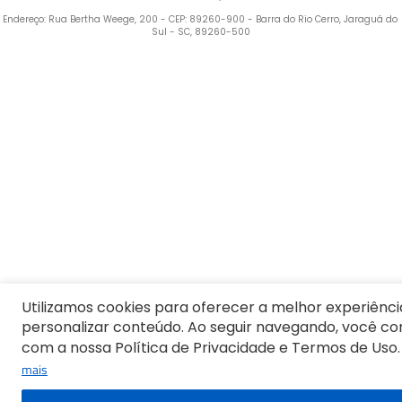
Endereço: Rua Bertha Weege, 200 - CEP: 89260-900 - Barra do Rio Cerro, Jaraguá do 
Sul - SC, 89260-500
Termos mais buscados
1
º
Blusa Feminina
2
º
Vestido
3
º
Calça Feminina
4
º
Pijama Feminino
5
º
Camiseta Feminina
6
º
Moletom Feminino
7
º
Pijama
8
º
Moletom Masculino
Utilizamos cookies para oferecer a melhor experiênci
9
º
Vestido Infantil
personalizar conteúdo. Ao seguir navegando, você c
10
º
Jaqueta
com a nossa Política de Privacidade e Termos de Uso.
mais