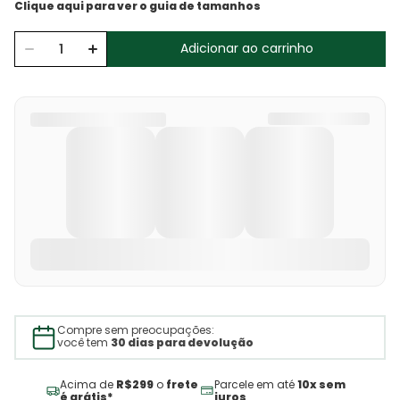
Adicionar ao carrinho
Compre sem preocupações:
você tem
30 dias para devolução
Acima de
R$299
o
frete
Parcele em até
10x sem
é grátis*
juros