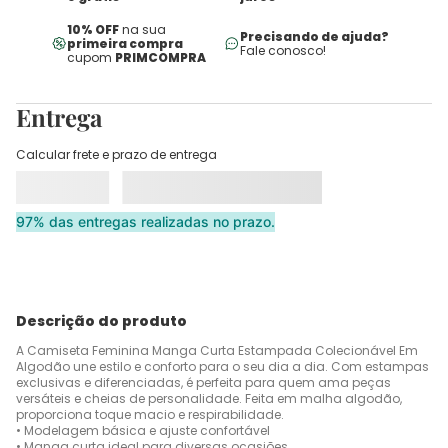
10% OFF
na sua
Precisando de ajuda?
primeira compra
Fale conosco!
cupom
PRIMCOMPRA
Entrega
Calcular frete e prazo de entrega
97% das entregas realizadas no prazo.
Descrição do produto
A Camiseta Feminina Manga Curta Estampada Colecionável Em
Algodão une estilo e conforto para o seu dia a dia. Com estampas
exclusivas e diferenciadas, é perfeita para quem ama peças
versáteis e cheias de personalidade. Feita em malha algodão,
proporciona toque macio e respirabilidade.
• Modelagem básica e ajuste confortável
• Manga curta ideal para diversas ocasiões