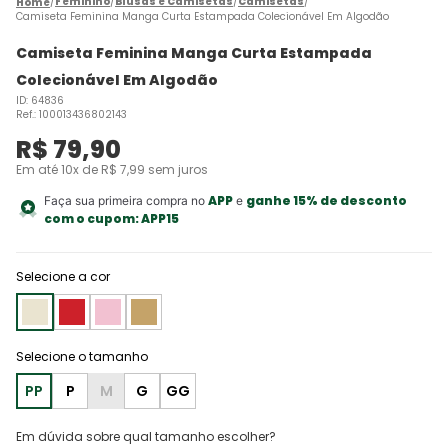
Feminino
Blusas e Camisetas
Camisetas
Camiseta Feminina Manga Curta Estampada Colecionável Em Algodão
Camiseta Feminina Manga Curta Estampada
Colecionável Em Algodão
ID
:
64836
Ref.
:
100013436802143
R$
79
,
90
Em até
10
x de
R$
7
,
99
sem juros
APP
ganhe 15% de desconto
Faça sua primeira compra no
e
com o cupom:
APP15
Selecione a cor
PP
P
M
G
GG
Em dúvida sobre qual tamanho escolher?