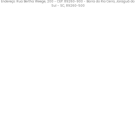
Endereço: Rua Bertha Weege, 200 - CEP: 89260-900 - Barra do Rio Cerro, Jaraguá do 
Sul - SC, 89260-500
Termos mais buscados
1
º
Vestido
2
º
Blusa Feminina
3
º
Calça Feminina
4
º
Pijama Feminino
5
º
Camiseta Feminina
6
º
Moletom Feminino
7
º
Pijama
8
º
Moletom Masculino
9
º
Jaqueta
10
º
Vestido Infantil