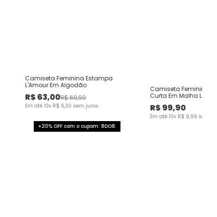
Camiseta Feminina Estampa
e
L'Amour Em Algodão
Camiseta Feminina R
R$
63
,
00
Curta Em Malha Listr
R$
69
,
90
Em até
10
x
R$
6
,
30
sem juros
R$
99
,
90
Em até
10
x
R$
9
,
99
sem ju
+20% OFF com o cupom: 8DO8.