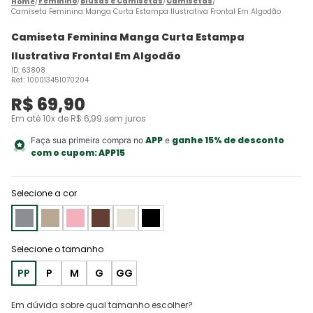
Feminino
Blusas e Camisetas
Camisetas
Camiseta Feminina Manga Curta Estampa Ilustrativa Frontal Em Algodão
Camiseta Feminina Manga Curta Estampa
Ilustrativa Frontal Em Algodão
ID
:
63808
Ref.
:
100013451070204
R$
69
,
90
Em até
10
x de
R$
6
,
99
sem juros
APP
ganhe 15% de desconto
Faça sua primeira compra no
e
com o cupom:
APP15
Selecione a cor
PP
P
M
G
GG
Em dúvida sobre qual tamanho escolher?