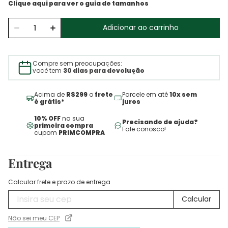
Adicionar ao carrinho
Compre sem preocupações:
você tem
30 dias para devolução
Acima de
R$299
o
frete
Parcele em até
10x sem
é grátis*
juros
10% OFF
na sua
Precisando de ajuda?
primeira compra
Fale conosco!
cupom
PRIMCOMPRA
Entrega
Calcular frete e prazo de entrega
Não sei meu CEP