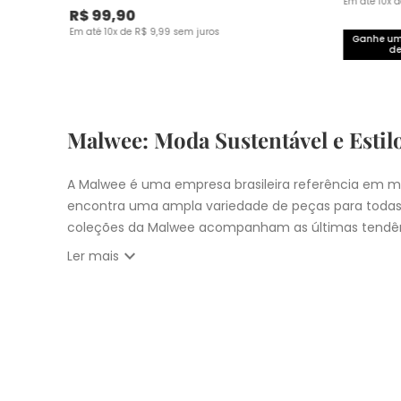
Em até
10
x 
R$
99
,
90
Em até
10
x de
R$
9
,
99
sem juros
Ganhe um 
de
Malwee: Moda Sustentável e Estil
A Malwee é uma empresa brasileira referência em mo
encontra uma ampla variedade de peças para todas
coleções da Malwee acompanham as últimas tendên
expand_more
Ler mais
Vista-se bem e faça a diferença com a Malwee. Co
estilo único. Seja para você, sua família ou para 
cupons:
10% OFF primeira compra com
CUPOM: PRIM
Nosso
Outlet
com
descontos até 50% OFF
Entrega Expressa para cidade de São Pau