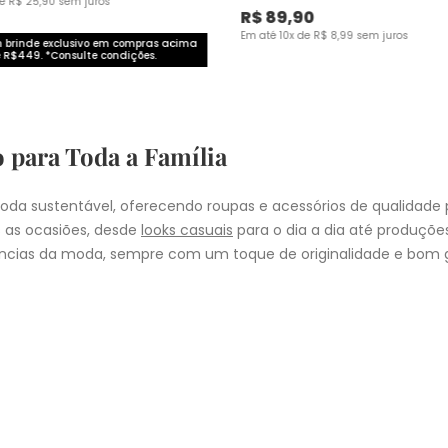
de
R$
25
,
90
sem juros
R$
89
,
90
Em até
10
x de
R$
8
,
99
sem juros
brinde exclusivo em compras acima
 R$449. *Consulte condições.
o para Toda a Família
da sustentável, oferecendo roupas e acessórios de qualidade 
 as ocasiões, desde
looks casuais
para o dia a dia até produçõ
cias da moda, sempre com um toque de originalidade e bom g
nheça as coleções de
roupas masculinas
,
femininas
,
plus size
e
i
presentear quem você ama, a Malwee tem a opção ideal para cad
COMPRA
lo
: Nos pedidos aprovados até as 11hrs, de segunda a sexta-feira