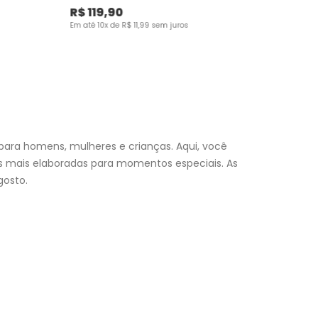
R$
119
,
90
Em até
10
x de
R$
11
,
99
sem juros
para homens, mulheres e crianças. Aqui, você
es mais elaboradas para momentos especiais. As
osto.
nfantil
e encontre a roupa perfeita para valorizar seu
a momento. Aproveite nossas promoções, fretes e
 (exceto feriados), a entrega é realizada no próximo