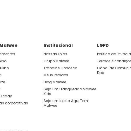
P e ganhe 15% OFF usando o cupom: APP15.
 você cria looks originais com combinações de cores e peças qu
 Malwee
Institucional
LGPD
amentos
Nossas Lojas
Política de Privac
nino
Grupo Malwee
Termos e condiçõ
ulino
Trabalhe Conosco
Canal de Comunic
Dpo
il
Meus Pedidos
ize
Blog Malwee
t
Seja um Franqueado Malwee 
Kids 
 Friday
Seja um lojista Aqui Tem 
as corporativas
Malwee