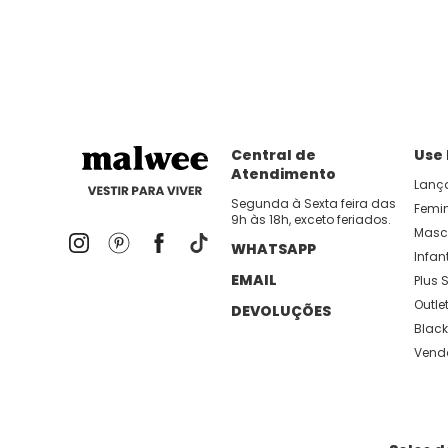
dia util!
APP MALWEE
: Faça sua 1ª compra no AP
Dos looks de trabalho ao momento de descanso, aqui
lançamentos e novidades com preços
Central de
Use
Atendimento
Lanç
Segunda à Sexta feira das
Femi
9h às 18h, exceto feriados.
Masc
WHATSAPP
Infant
EMAIL
Plus S
Outle
DEVOLUÇÕES
Black
Vend