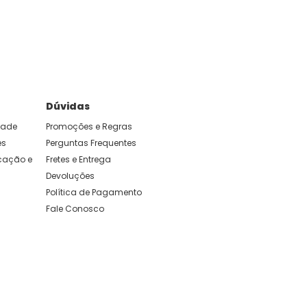
e foram feitas para durar. Confira os nossos
Dúvidas
idade
Promoções e Regras
es
Perguntas Frequentes
ação e 
Fretes e Entrega
Devoluções
Política de Pagamento
Fale Conosco