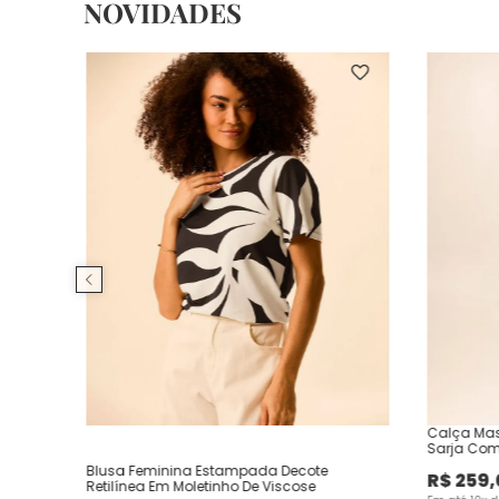
NOVIDADES
Calça Mas
Sarja Com
Blusa Feminina Estampada Decote
R$
259
,
Retilínea Em Moletinho De Viscose