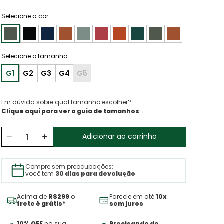
Selecione a cor
G1
G2
G3
G4
G5
Em dúvida sobre qual tamanho escolher?
Clique aqui para ver o guia de tamanhos
Adicionar ao carrinho
Compre sem preocupações:
você tem
30 dias para devolução
Acima de
R$299
o
Parcele em até
10x
frete é grátis*
sem juros
10% OFF
na sua
Precisando de