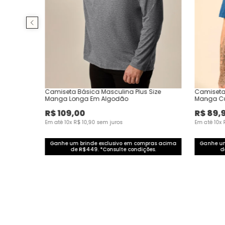
Camiseta Básica Masculina Plus Size
Camiseta 
Manga Longa Em Algodão
Manga Cu
Algodão
R$
109
,
00
R$
89
,
Em até
10
x
R$
10
,
90
sem juros
Em até
10
x
Ganhe um brinde exclusivo em compras acima
Ganhe um
de R$449. *Consulte condições.
d