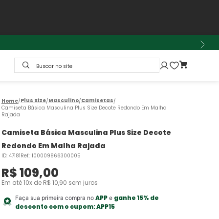
Buscar no site
Plus Size
Masculino
Camisetas
Camiseta Básica Masculina Plus Size Decote Redondo Em Malha
Rajada
Camiseta Básica Masculina Plus Size Decote
Redondo Em Malha Rajada
ID
:
47181
Ref.
:
100009866300005
R$
109
,
00
Em até
10
x de
R$
10
,
90
sem juros
APP
ganhe 15% de
Faça sua primeira compra no
e
desconto com o cupom:
APP15