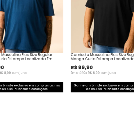
Masculina Plus Size Regular
Camiseta Masculina Plus Size Reg
rta Estampa Localizada Em
Manga Curta Estampa Localizad
Algodão
90
R$
89
,
90
R$
8
,
99
sem juros
Em até
10
x
R$
8
,
99
sem juros
 brinde exclusivo em compras acima
Ganhe um brinde exclusivo em comp
e R$449. *Consulte condições.
de R$449. *Consulte condiçõe