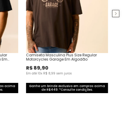
ular
Camiseta Masculina Plus Size Regular
a Em
Motorcycles Garage Em Algodão
R$
89
,
90
Em até
10
x
R$
8
,
99
sem juros
ras acima
Ganhe um brinde exclusivo em compras acima
s.
de R$449. *Consulte condições.