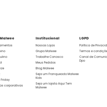
 Malwee
Institucional
LGPD
amentos
Nossas Lojas
Política de Privac
nino
Grupo Malwee
Termos e condiçõ
ulino
Trabalhe Conosco
Canal de Comunic
Dpo
il
Meus Pedidos
ize
Blog Malwee
t
Seja um Franqueado Malwee 
Kids 
 Friday
Seja um lojista Aqui Tem 
as corporativas
Malwee