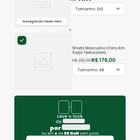
Tamanho:
GG
Navegando nesse item
+
Shorts Masculino Chino Em
Sarja Texturizada
R$
176
,
00
R$
219
,
90
Tamanho:
48
+
Leve o look
de
por
ou em
x
de
R$
NaN
sem juros