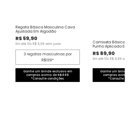
e
Regata Básica Masculina Cava
Ajustada Em Algodão
R$
59
,
90
Camiseta Básica Mas
Em até
10
x
R$
5
,
99
sem juros
Punho Aplicado Em A
R$
89
,
90
3 regatas masculinas por
Em até
10
x
R$
8
,
99
sem ju
R$139*
Ganhe um brinde exclusivo em
Ganhe um brinde exc
compras acima de R$449.
compras acima de
*Consulte condições.
*Consulte condi