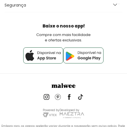
Perguntas Frequentes
Seja um Franqueado Malwee Kids
Segurança
Fretes e Entrega
Seja um lojista Aqui Tem Malwee
Devoluções
Política de Pagamento
Baixe o nosso app!
Fale Conosco
Compre com mais facilidade
e ofertas exclusivas.
Powered by
Developed by
Embora raro, os preços poderão variar durante a navegação sem aviso prévio. Pode 