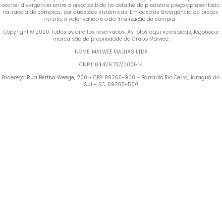
ocorrer divergência entre o preço exibido no detalhe do produto e preço apresentado 
na sacola de compras, por questões sistêmicas. Em caso de divergência de preços 
no site, o valor válido é o da finalização da compra. 
 Copyright © 2020. Todos os direitos reservados. As fotos aqui veiculadas, logotipo e 
marca são de propriedade do Grupo Malwee.
NOME: MALWEE MALHAS LTDA
CNPJ: 84.429.737/0001-14
Endereço: Rua Bertha Weege, 200 - CEP: 89260-900 - Barra do Rio Cerro, Jaraguá do 
Sul - SC, 89260-500
Termos mais buscados
1
º
Blusa Feminina
2
º
Vestido
3
º
Calça Feminina
4
º
Pijama Feminino
5
º
Camiseta Feminina
6
º
Moletom Feminino
7
º
Pijama