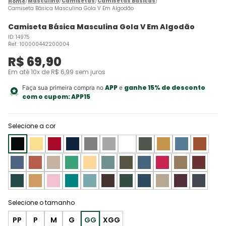
Masculino
Camisetas
Camisetas Básicas
Camiseta Básica Masculina Gola V Em Algodão
Camiseta Básica Masculina Gola V Em Algodão
ID
:
14975
Ref.
:
100000442200004
R$
69
,
90
Em até
10
x de
R$
6
,
99
sem juros
APP
ganhe 15% de desconto
Faça sua primeira compra no
e
com o cupom:
APP15
Selecione a cor
PP
P
M
G
GG
XGG