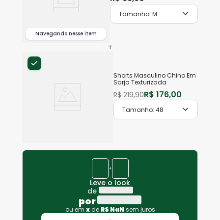
Tamanho:
M
Navegando nesse item
+
Shorts Masculino Chino Em
Sarja Texturizada
R$
176
,
00
R$
219
,
90
Tamanho:
48
+
Leve o look
de
por
ou em
x
de
R$
NaN
sem juros