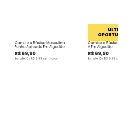
ULTIMA
o
OPORTUNID
Camiseta Básica Masculina
Camiseta Básica Mas
Punho Aplicado Em Algodão
V Em Algodão
R$
89
,
90
R$
69
,
90
Em até
10
x
R$
8
,
99
sem juros
Em até
10
x
R$
6
,
99
sem ju