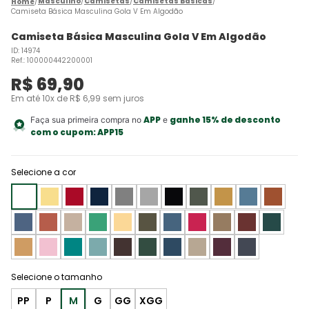
Masculino
Camisetas
Camisetas Básicas
Camiseta Básica Masculina Gola V Em Algodão
Camiseta Básica Masculina Gola V Em Algodão
ID
:
14974
Ref.
:
100000442200001
R$
69
,
90
Em até
10
x de
R$
6
,
99
sem juros
APP
ganhe 15% de desconto
Faça sua primeira compra no
e
com o cupom:
APP15
Selecione a cor
PP
P
M
G
GG
XGG