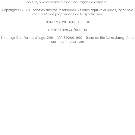
no site, o valor válido é o da finalização da compra. 
 Copyright © 2020. Todos os direitos reservados. As fotos aqui veiculadas, logotipo e 
marca são de propriedade do Grupo Malwee.
NOME: MALWEE MALHAS LTDA
CNPJ: 84.429.737/0001-14
Endereço: Rua Bertha Weege, 200 - CEP: 89260-900 - Barra do Rio Cerro, Jaraguá do 
Sul - SC, 89260-500
Termos mais buscados
1
º
Vestido
2
º
Blusa Feminina
3
º
Calça Feminina
4
º
Pijama Feminino
5
º
Camiseta Feminina
6
º
Moletom Feminino
7
º
Pijama
8
º
Moletom Masculino