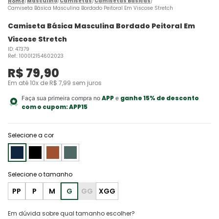
Masculino
Camisetas
Camisetas Básicas
Camiseta Básica Masculina Bordado Peitoral Em Viscose Stretch
Camiseta Básica Masculina Bordado Peitoral Em
Viscose Stretch
ID
:
47379
Ref.
:
100012154602023
R$
79
,
90
Em até
10
x de
R$
7
,
99
sem juros
APP
ganhe 15% de desconto
Faça sua primeira compra no
e
com o cupom:
APP15
Selecione a cor
PP
P
M
G
GG
XGG
Em dúvida sobre qual tamanho escolher?