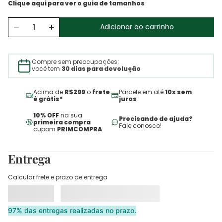
Adicionar ao carrinho
Compre sem preocupações:
você tem
30 dias para devolução
Acima de
R$299
o
frete
Parcele em até
10x sem
é grátis*
juros
10% OFF
na sua
Precisando de ajuda?
primeira compra
Fale conosco!
cupom
PRIMCOMPRA
Entrega
Calcular frete e prazo de entrega
97% das entregas realizadas no prazo.