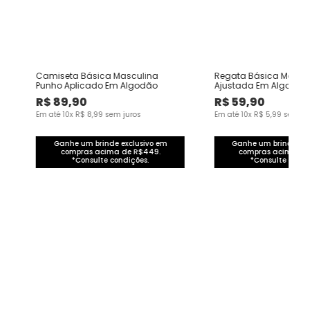
e
Camiseta Básica Masculina
Regata Básica Mascu
Punho Aplicado Em Algodão
Ajustada Em Algodão
R$
89
,
90
R$
59
,
90
Em até
10
x
R$
8
,
99
sem juros
Em até
10
x
R$
5
,
99
sem ju
Ganhe um brinde exclusivo em
Ganhe um brinde exc
compras acima de R$449.
compras acima de
*Consulte condições.
*Consulte condi