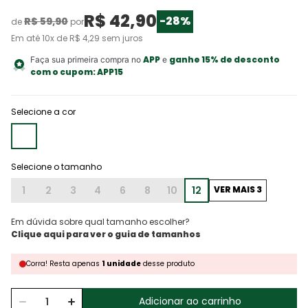
R$
42
,
90
-
28%
R$
59
,
90
de
por
Em até
10
x de
R$
4
,
29
sem juros
APP
ganhe 15% de desconto
Faça sua primeira compra no
e
com o cupom:
APP15
Selecione a cor
1
2
3
4
6
8
10
12
VER MAIS 3
Em dúvida sobre qual tamanho escolher?
Corra!
Resta
apenas
1
unidade
desse produto
Adicionar ao carrinho