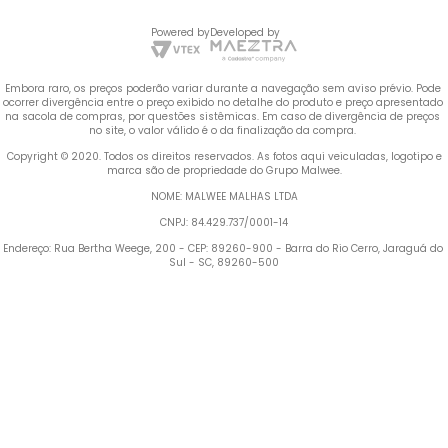
Powered by
Developed by
Embora raro, os preços poderão variar durante a navegação sem aviso prévio. Pode 
ocorrer divergência entre o preço exibido no detalhe do produto e preço apresentado 
na sacola de compras, por questões sistêmicas. Em caso de divergência de preços 
no site, o valor válido é o da finalização da compra. 
 Copyright © 2020. Todos os direitos reservados. As fotos aqui veiculadas, logotipo e 
marca são de propriedade do Grupo Malwee.
NOME: MALWEE MALHAS LTDA
CNPJ: 84.429.737/0001-14
Endereço: Rua Bertha Weege, 200 - CEP: 89260-900 - Barra do Rio Cerro, Jaraguá do 
Sul - SC, 89260-500
Termos mais buscados
1
º
Blusa Feminina
2
º
Vestido
3
º
Calça Feminina
4
º
Pijama Feminino