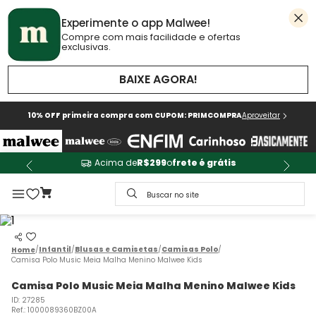
Experimente o app Malwee!
Compre com mais facilidade e ofertas
exclusivas.
BAIXE AGORA!
10% OFF primeira compra com CUPOM: PRIMCOMPRA
Aproveitar
Acima de
R$299
o
frete é grátis
Buscar no site
Infantil
Blusas e Camisetas
Camisas Polo
Camisa Polo Music Meia Malha Menino Malwee Kids
Camisa Polo Music Meia Malha Menino Malwee Kids
ID
:
27285
Ref.
:
1000089360BZ00A