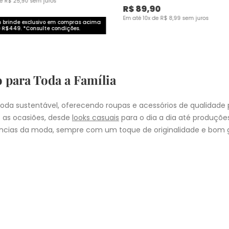
de
R$
25
,
90
sem juros
R$
89
,
90
Em até
10
x de
R$
8
,
99
sem juros
brinde exclusivo em compras acima
 R$449. *Consulte condições.
o para Toda a Família
da sustentável, oferecendo roupas e acessórios de qualidade 
 as ocasiões, desde
looks casuais
para o dia a dia até produçõ
cias da moda, sempre com um toque de originalidade e bom g
nheça as coleções de
roupas masculinas
,
femininas
,
plus size
e
i
presentear quem você ama, a Malwee tem a opção ideal para cad
COMPRA
lo
: Nos pedidos aprovados até as 11hrs, de segunda a sexta-feira