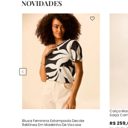
NOVIDADES
Calça Mas
Sarja Com
Blusa Feminina Estampada Decote
R$
259
,
Retilínea Em Moletinho De Viscose