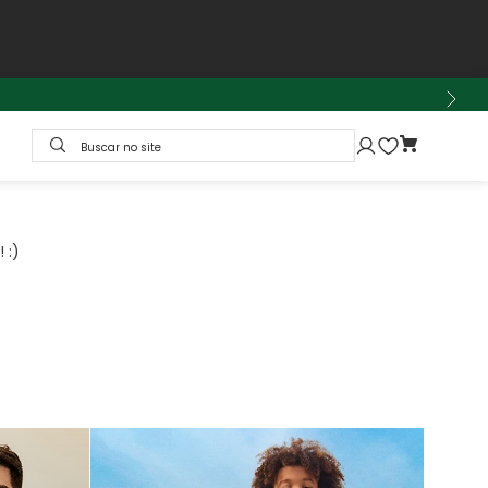
Buscar no site
 :)