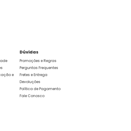
e foram feitas para durar. Confira os nossos
Dúvidas
idade
Promoções e Regras
es
Perguntas Frequentes
ação e 
Fretes e Entrega
Devoluções
Política de Pagamento
Fale Conosco