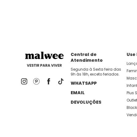
dia util!
APP MALWEE
: Faça sua 1ª compra no AP
Dos looks de trabalho ao momento de descanso, aqui
lançamentos e novidades com preços
Central de
Use
Atendimento
Lanç
Segunda à Sexta feira das
Femi
9h às 18h, exceto feriados.
Masc
WHATSAPP
Infant
EMAIL
Plus S
Outle
DEVOLUÇÕES
Black
Vend