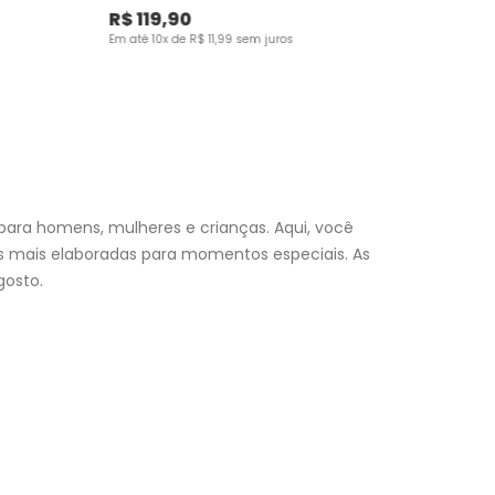
R$
119
,
90
Em até
10
x de
R$
11
,
99
sem juros
para homens, mulheres e crianças. Aqui, você
es mais elaboradas para momentos especiais. As
osto.
nfantil
e encontre a roupa perfeita para valorizar seu
a momento. Aproveite nossas promoções, fretes e
 (exceto feriados), a entrega é realizada no próximo