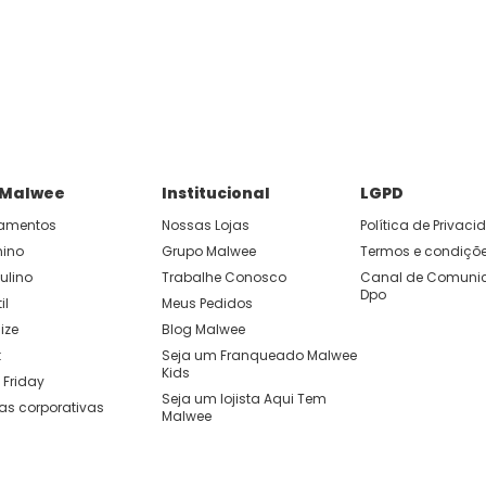
P e ganhe 15% OFF usando o cupom: APP15.
 você cria looks originais com combinações de cores e peças qu
 Malwee
Institucional
LGPD
amentos
Nossas Lojas
Política de Privac
nino
Grupo Malwee
Termos e condiçõ
ulino
Trabalhe Conosco
Canal de Comunic
Dpo
il
Meus Pedidos
ize
Blog Malwee
t
Seja um Franqueado Malwee 
Kids 
 Friday
Seja um lojista Aqui Tem 
as corporativas
Malwee