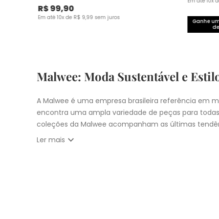
Em até
10
x 
R$
99
,
90
Em até
10
x de
R$
9
,
99
sem juros
Ganhe um 
de
Malwee: Moda Sustentável e Estil
A Malwee é uma empresa brasileira referência em mo
encontra uma ampla variedade de peças para todas
coleções da Malwee acompanham as últimas tendên
expand_more
Ler mais
Vista-se bem e faça a diferença com a Malwee. Co
estilo único. Seja para você, sua família ou para 
cupons:
10% OFF primeira compra com
CUPOM: PRIM
Nosso
Outlet
com
descontos até 50% OFF
Entrega Expressa para cidade de São Pau