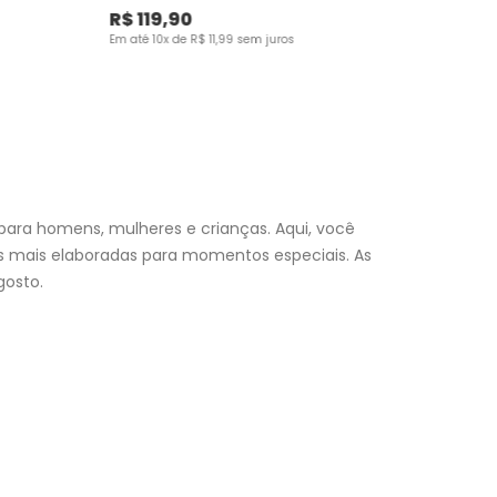
R$
119
,
90
Em até
10
x de
R$
11
,
99
sem juros
para homens, mulheres e crianças. Aqui, você
es mais elaboradas para momentos especiais. As
osto.
nfantil
e encontre a roupa perfeita para valorizar seu
a momento. Aproveite nossas promoções, fretes e
 (exceto feriados), a entrega é realizada no próximo