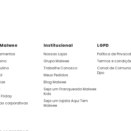
P e ganhe 15% OFF usando o cupom: APP15.
 você cria looks originais com combinações de cores e peças qu
 Malwee
Institucional
LGPD
amentos
Nossas Lojas
Política de Privac
nino
Grupo Malwee
Termos e condiçõ
ulino
Trabalhe Conosco
Canal de Comunic
Dpo
il
Meus Pedidos
ize
Blog Malwee
t
Seja um Franqueado Malwee 
Kids 
 Friday
Seja um lojista Aqui Tem 
as corporativas
Malwee