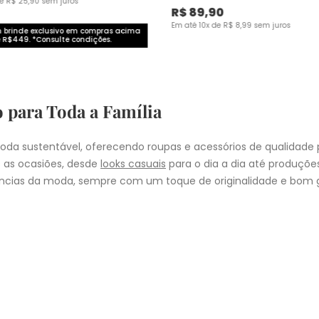
de
R$
25
,
90
sem juros
R$
89
,
90
Em até
10
x de
R$
8
,
99
sem juros
brinde exclusivo em compras acima
 R$449. *Consulte condições.
o para Toda a Família
da sustentável, oferecendo roupas e acessórios de qualidade 
 as ocasiões, desde
looks casuais
para o dia a dia até produçõ
cias da moda, sempre com um toque de originalidade e bom g
nheça as coleções de
roupas masculinas
,
femininas
,
plus size
e
i
presentear quem você ama, a Malwee tem a opção ideal para cad
COMPRA
lo
: Nos pedidos aprovados até as 11hrs, de segunda a sexta-feira