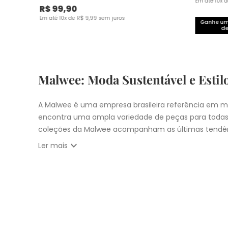
Em até
10
x 
R$
99
,
90
Em até
10
x de
R$
9
,
99
sem juros
Ganhe um 
de
Malwee: Moda Sustentável e Estil
A Malwee é uma empresa brasileira referência em mo
encontra uma ampla variedade de peças para todas
coleções da Malwee acompanham as últimas tendên
expand_more
Ler mais
Vista-se bem e faça a diferença com a Malwee. Co
estilo único. Seja para você, sua família ou para 
cupons:
10% OFF primeira compra com
CUPOM: PRIM
Nosso
Outlet
com
descontos até 50% OFF
Entrega Expressa para cidade de São Pau