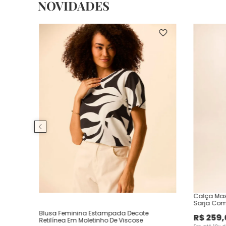
NOVIDADES
Calça Mas
Sarja Com
Blusa Feminina Estampada Decote
R$
259
,
Retilínea Em Moletinho De Viscose