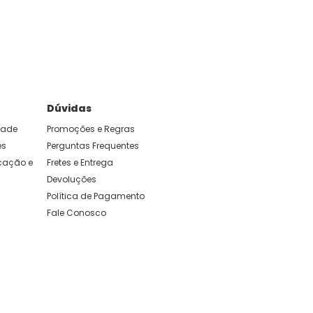
e foram feitas para durar. Confira os nossos
Dúvidas
idade
Promoções e Regras
es
Perguntas Frequentes
ação e 
Fretes e Entrega
Devoluções
Política de Pagamento
Fale Conosco