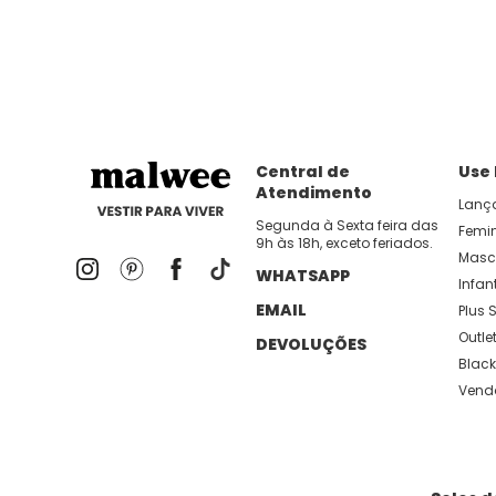
dia util!
APP MALWEE
: Faça sua 1ª compra no AP
Dos looks de trabalho ao momento de descanso, aqui
lançamentos e novidades com preços
Central de
Use
Atendimento
Lanç
Segunda à Sexta feira das
Femi
9h às 18h, exceto feriados.
Masc
WHATSAPP
Infant
EMAIL
Plus S
Outle
DEVOLUÇÕES
Black
Vend