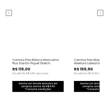
Camisa Polo Básica Masculina
Camisa Polo Masculina
Plus Size Em Piquet Stretch
Abertura Lateral Em M
Texturizada
R$
119
,
00
R$
159
,
90
Em até
10
x
R$
11
,
90
sem juros
Em até
10
x
R$
15
,
99
sem ju
Ganhe um brinde exclusivo em
Ganhe um brinde exc
compras acima de R$449.
compras acima de
*Consulte condições.
*Consulte condi