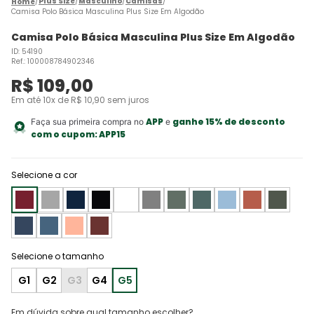
Plus Size
Masculino
Camisas
Camisa Polo Básica Masculina Plus Size Em Algodão
Camisa Polo Básica Masculina Plus Size Em Algodão
ID
:
54190
Ref.
:
100008784902346
R$
109
,
00
Em até
10
x de
R$
10
,
90
sem juros
APP
ganhe 15% de desconto
Faça sua primeira compra no
e
com o cupom:
APP15
Selecione a cor
G1
G2
G3
G4
G5
Em dúvida sobre qual tamanho escolher?