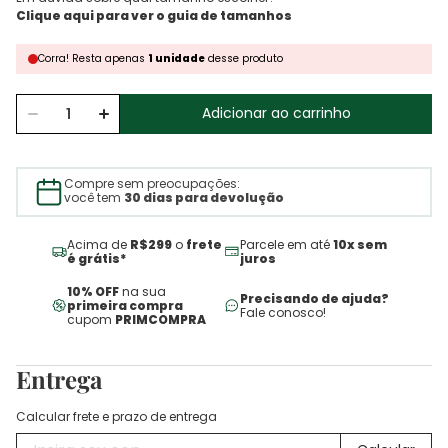
Corra!
Resta
apenas
1
unidade
desse produto
Adicionar ao carrinho
Compre sem preocupações:
você tem
30 dias para devolução
Acima de
R$299
o
frete
Parcele em até
10x sem
é grátis*
juros
10% OFF
na sua
Precisando de ajuda?
primeira compra
Fale conosco!
cupom
PRIMCOMPRA
Entrega
Calcular frete e prazo de entrega