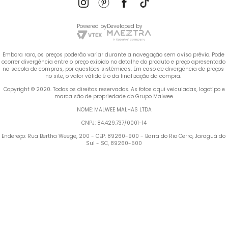
Powered by
Developed by
Embora raro, os preços poderão variar durante a navegação sem aviso prévio. Pode 
ocorrer divergência entre o preço exibido no detalhe do produto e preço apresentado 
na sacola de compras, por questões sistêmicas. Em caso de divergência de preços 
no site, o valor válido é o da finalização da compra. 
 Copyright © 2020. Todos os direitos reservados. As fotos aqui veiculadas, logotipo e 
marca são de propriedade do Grupo Malwee.
NOME: MALWEE MALHAS LTDA
CNPJ: 84.429.737/0001-14
Endereço: Rua Bertha Weege, 200 - CEP: 89260-900 - Barra do Rio Cerro, Jaraguá do 
Sul - SC, 89260-500
Termos mais buscados
1
º
Vestido
2
º
Blusa Feminina
3
º
Calça Feminina