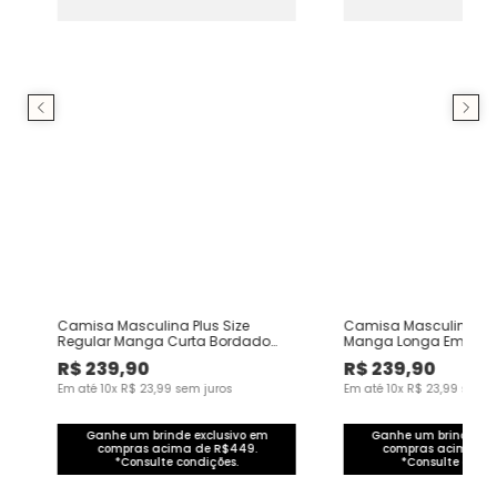
Camisa Masculina Plus Size
Camisa Masculina Plus
Regular Manga Curta Bordado
Manga Longa Em Alg
Peitoral Em Viscolinho
Elastano
R$
239
,
90
R$
239
,
90
Em até
10
x
R$
23
,
99
sem juros
Em até
10
x
R$
23
,
99
sem j
Ganhe um brinde exclusivo em
Ganhe um brinde exc
compras acima de R$449.
compras acima de
*Consulte condições.
*Consulte condi