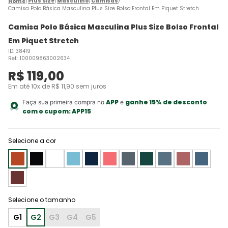
Plus Size
Masculino
Camisas
Camisa Polo Básica Masculina Plus Size Bolso Frontal Em Piquet Stretch
Camisa Polo Básica Masculina Plus Size Bolso Frontal
Em Piquet Stretch
ID
:
38419
Ref.
:
100009863002634
R$
119
,
00
Em até
10
x de
R$
11
,
90
sem juros
APP
ganhe 15% de desconto
Faça sua primeira compra no
e
com o cupom:
APP15
Selecione a cor
G1
G2
G3
G4
G5