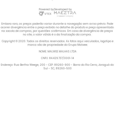
Powered by
Developed by
Embora raro, os preços poderão variar durante a navegação sem aviso prévio. Pode 
ocorrer divergência entre o preço exibido no detalhe do produto e preço apresentado 
na sacola de compras, por questões sistêmicas. Em caso de divergência de preços 
no site, o valor válido é o da finalização da compra. 
 Copyright © 2020. Todos os direitos reservados. As fotos aqui veiculadas, logotipo e 
marca são de propriedade do Grupo Malwee.
NOME: MALWEE MALHAS LTDA
CNPJ: 84.429.737/0001-14
Endereço: Rua Bertha Weege, 200 - CEP: 89260-900 - Barra do Rio Cerro, Jaraguá do 
Sul - SC, 89260-500
Termos mais buscados
1
º
Blusa Feminina
2
º
Vestido
3
º
Calça Feminina
4
º
Pijama Feminino