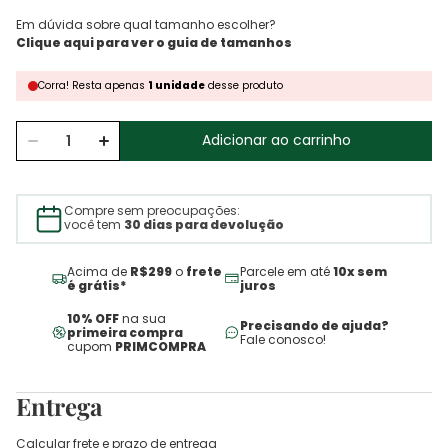
Em dúvida sobre qual tamanho escolher?
Corra!
Resta
apenas
1
unidade
desse produto
Adicionar ao carrinho
Compre sem preocupações:
você tem
30 dias para devolução
Acima de
R$299
o
frete
Parcele em até
10x sem
é grátis*
juros
10% OFF
na sua
Precisando de ajuda?
primeira compra
Fale conosco!
cupom
PRIMCOMPRA
Entrega
Calcular frete e prazo de entrega