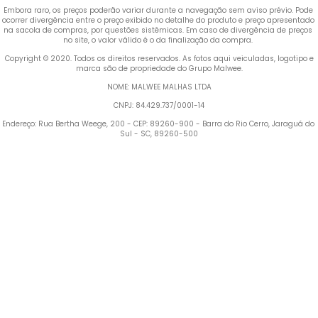
Embora raro, os preços poderão variar durante a navegação sem aviso prévio. Pode 
ocorrer divergência entre o preço exibido no detalhe do produto e preço apresentado 
na sacola de compras, por questões sistêmicas. Em caso de divergência de preços 
no site, o valor válido é o da finalização da compra. 
 Copyright © 2020. Todos os direitos reservados. As fotos aqui veiculadas, logotipo e 
marca são de propriedade do Grupo Malwee.
NOME: MALWEE MALHAS LTDA
CNPJ: 84.429.737/0001-14
Endereço: Rua Bertha Weege, 200 - CEP: 89260-900 - Barra do Rio Cerro, Jaraguá do 
Sul - SC, 89260-500
Termos mais buscados
1
º
Blusa Feminina
2
º
Vestido
3
º
Calça Feminina
4
º
Pijama Feminino
5
º
Camiseta Feminina
6
º
Pijama
Moletom Feminino