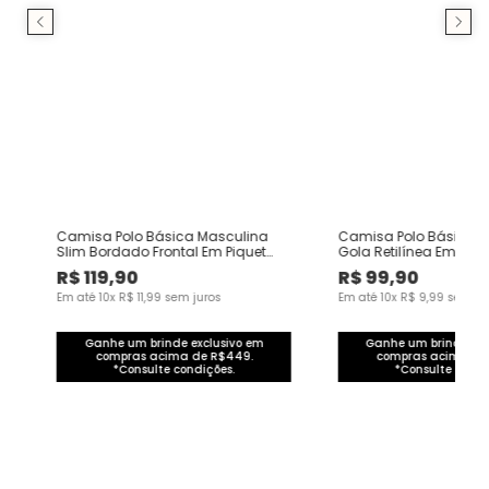
h
Camisa Polo Básica Masculina
Camisa Polo Básica 
Slim Bordado Frontal Em Piquet
Gola Retilínea Em Piqu
Premium
R$
119
,
90
R$
99
,
90
Em até
10
x
R$
11
,
99
sem juros
Em até
10
x
R$
9
,
99
sem ju
Ganhe um brinde exclusivo em
Ganhe um brinde exc
compras acima de R$449.
compras acima de
*Consulte condições.
*Consulte condi