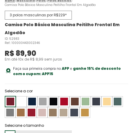
Masculino
Polos
Polos Básicas
Camisa Polo Básica Masculina Peitilho Frontal Em Algodão
3 polos masculinas por R$229*
Camisa Polo Básica Masculina Peitilho Frontal Em
Algodão
ID
:
52983
Ref.
:
100000443002346
R$
89
,
90
Em até
10
x de
R$
8
,
99
sem juros
APP
ganhe 15% de desconto
Faça sua primeira compra no
e
com o cupom:
APP15
Selecione a cor