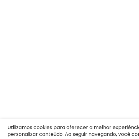
7
º
8
º
Moletom Masculino
9
º
Vestido Infantil
10
º
Camiseta Masculina
Utilizamos cookies para oferecer a melhor experiênci
personalizar conteúdo. Ao seguir navegando, você c