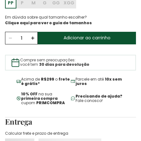
PP
P
M
G
GG
XGG
Em dúvida sobre qual tamanho escolher?
Adicionar ao carrinho
Compre sem preocupações:
você tem
30 dias para devolução
Acima de
R$299
o
frete
Parcele em até
10x sem
é grátis*
juros
10% OFF
na sua
Precisando de ajuda?
primeira compra
Fale conosco!
cupom
PRIMCOMPRA
Entrega
Calcular frete e prazo de entrega