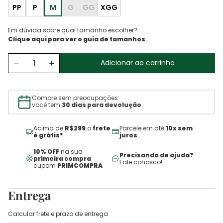
PP
P
M
G
GG
XGG
Em dúvida sobre qual tamanho escolher?
Adicionar ao carrinho
Compre sem preocupações:
você tem
30 dias para devolução
Acima de
R$299
o
frete
Parcele em até
10x sem
é grátis*
juros
10% OFF
na sua
Precisando de ajuda?
primeira compra
Fale conosco!
cupom
PRIMCOMPRA
Entrega
Calcular frete e prazo de entrega