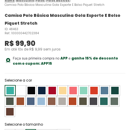
Masculino
Polos
Polos Básicas
Camisa Polo Básica Masculina Gola Esporte E Bolso Piquet Stretch
Camisa Polo Básica Masculina Gola Esporte E Bolso
Piquet Stretch
ID
:
48463
Ref.
:
100000442702384
R$
99
,
90
Em até
10
x de
R$
9
,
99
sem juros
APP
ganhe 15% de desconto
Faça sua primeira compra no
e
com o cupom:
APP15
Selecione a cor