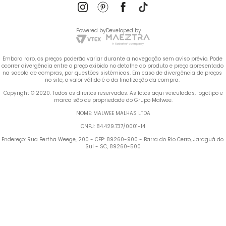
Powered by
Developed by
Embora raro, os preços poderão variar durante a navegação sem aviso prévio. Pode 
ocorrer divergência entre o preço exibido no detalhe do produto e preço apresentado 
na sacola de compras, por questões sistêmicas. Em caso de divergência de preços 
no site, o valor válido é o da finalização da compra. 
 Copyright © 2020. Todos os direitos reservados. As fotos aqui veiculadas, logotipo e 
marca são de propriedade do Grupo Malwee.
NOME: MALWEE MALHAS LTDA
CNPJ: 84.429.737/0001-14
Endereço: Rua Bertha Weege, 200 - CEP: 89260-900 - Barra do Rio Cerro, Jaraguá do 
Sul - SC, 89260-500
Termos mais buscados
1
º
Blusa Feminina
2
º
Vestido
3
º
Calça Feminina