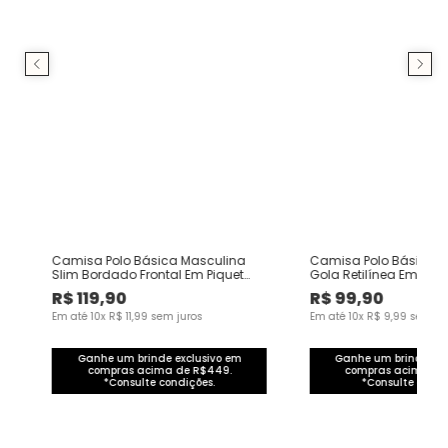
Camisa Polo Básica Masculina
Camisa Polo Básica 
Slim Bordado Frontal Em Piquet
Gola Retilínea Em Piqu
Premium
R$
119
,
90
R$
99
,
90
Em até
10
x
R$
11
,
99
sem juros
Em até
10
x
R$
9
,
99
sem ju
Ganhe um brinde exclusivo em
Ganhe um brinde exc
compras acima de R$449.
compras acima de
*Consulte condições.
*Consulte condi