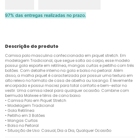
97% das entregas realizadas no prazo.
Descrição do produto
Camisa polo masculina confeccionada em piquet stretch. Em
modelagem Tradicional, que segue solta ao corpo, esse modelo
possui gola esporte em retilínea, mangas curtas e peitilho com três
botões. Com detalhe interno na gola e bolso no peitoral. Além
disso, a malha piquet é caracterizada por possuir uma textura em
alto relevo no formato de casa de abelha ou losango. É levemente
encorpada e possui maciez para total conforto e bem-estar no
vestir. Uma camisa ideal para qualquer ocasião. Combine com
bermuda Malwee e tênis de cano baixo.
• Camisa Polo em Piquet Stretch
• Modelagem Tradicional
• Gola Retilínea
• Peitilho em 3 Botões
• Mangas Curtas
• Bolso no Peitoral
• Situação de Uso: Casual, Dia a Dia, Qualquer Ocasião