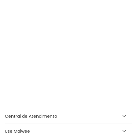
Central de Atendimento
Use Malwee
Segunda à Sexta feira das
9h às 18h, exceto feriados.