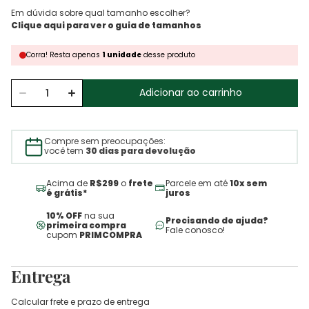
Em dúvida sobre qual tamanho escolher?
Corra!
Resta
apenas
1
unidade
desse produto
Adicionar ao carrinho
Compre sem preocupações:
você tem
30 dias para devolução
Acima de
R$299
o
frete
Parcele em até
10x sem
é grátis*
juros
10% OFF
na sua
Precisando de ajuda?
primeira compra
Fale conosco!
cupom
PRIMCOMPRA
Entrega
Calcular frete e prazo de entrega