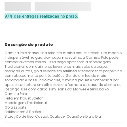
97% das entregas realizadas no prazo.
Descrição do produto
Camisa Polo masculina feita em malha piquet stretch. Um modelo
indispensável no guarda-roupa masculino, a Camisa Polo pode
compor diversos estilos. Essa peça apresenta a modelagem
Tradicional, com caimento levemente mais solto ao corpo,
mangas curtas, gola esporte em retilínea e fechamento por peitilho
com abotoamento por três botões. Sendo um tecido mais
encorpado e possuindo maciez, a malha piquet é conhecida por
apresentar textura em alto relevo no formato de casa de abelha ou
losango. Use com calça slim jeans da Malwee e tênis baixo!
Camisa Polo
Feita em Piquet Stretch
Modelagem Tradicional
Gola Esporte
Peitilho com 3 Botões
Situação de Uso: Casual, Qualquer Ocasião e Dia a Dia