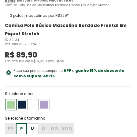
Masculino
Polos
Polos Básicas
Camisa Polo Básica Masculina Bordado Frontal Em Piquet Stretch
3 polos masculinas por R$229*
Camisa Polo Básica Masculina Bordado Frontal Em
Piquet Stretch
ID
:
32434
Ref.
:
100010021902411
R$
89
,
90
Em até
10
x de
R$
8
,
99
sem juros
APP
ganhe 15% de desconto
Faça sua primeira compra no
e
com o cupom:
APP15
Selecione a cor
PP
P
M
G
GG
XGG