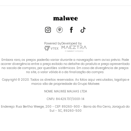
Powered by
Developed by
Embora raro, os preços poderão variar durante a navegação sem aviso prévio. Pode 
ocorrer divergência entre o preço exibido no detalhe do produto e preço apresentado 
na sacola de compras, por questões sistêmicas. Em caso de divergência de preços 
no site, o valor válido é o da finalização da compra. 
 Copyright © 2020. Todos os direitos reservados. As fotos aqui veiculadas, logotipo e 
marca são de propriedade do Grupo Malwee.
NOME: MALWEE MALHAS LTDA
CNPJ: 84.429.737/0001-14
Endereço: Rua Bertha Weege, 200 - CEP: 89260-900 - Barra do Rio Cerro, Jaraguá do 
Sul - SC, 89260-500
Termos mais buscados