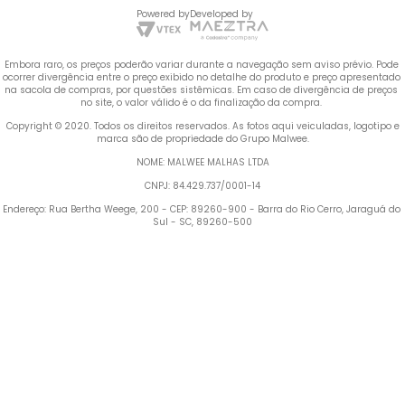
Powered by
Developed by
Embora raro, os preços poderão variar durante a navegação sem aviso prévio. Pode 
ocorrer divergência entre o preço exibido no detalhe do produto e preço apresentado 
na sacola de compras, por questões sistêmicas. Em caso de divergência de preços 
no site, o valor válido é o da finalização da compra. 
 Copyright © 2020. Todos os direitos reservados. As fotos aqui veiculadas, logotipo e 
marca são de propriedade do Grupo Malwee.
NOME: MALWEE MALHAS LTDA
CNPJ: 84.429.737/0001-14
Endereço: Rua Bertha Weege, 200 - CEP: 89260-900 - Barra do Rio Cerro, Jaraguá do 
Sul - SC, 89260-500
Termos mais buscados
1
º
Blusa Feminina
2
º
Vestido
3
º
Calça Feminina
4
º
Pijama Feminino