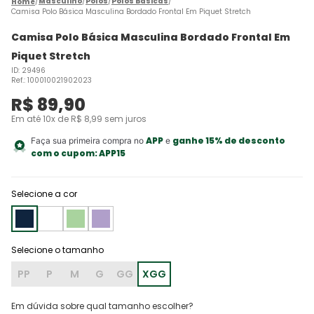
Masculino
Polos
Polos Básicas
Camisa Polo Básica Masculina Bordado Frontal Em Piquet Stretch
Camisa Polo Básica Masculina Bordado Frontal Em
Piquet Stretch
ID
:
29496
Ref.
:
100010021902023
R$
89
,
90
Em até
10
x de
R$
8
,
99
sem juros
APP
ganhe 15% de desconto
Faça sua primeira compra no
e
com o cupom:
APP15
Selecione a cor
PP
P
M
G
GG
XGG
Em dúvida sobre qual tamanho escolher?