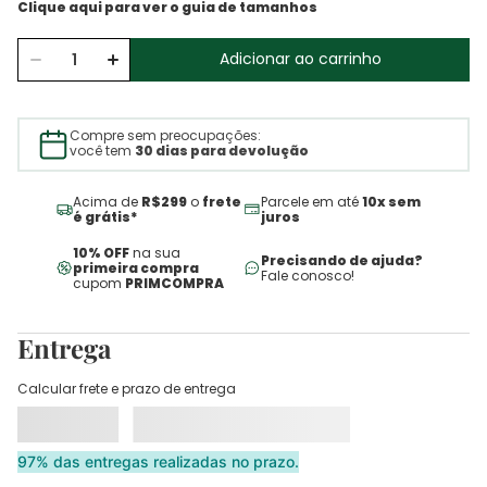
Adicionar ao carrinho
Compre sem preocupações:
você tem
30 dias para devolução
Acima de
R$299
o
frete
Parcele em até
10x sem
é grátis*
juros
10% OFF
na sua
Precisando de ajuda?
primeira compra
Fale conosco!
cupom
PRIMCOMPRA
Entrega
Calcular frete e prazo de entrega
97% das entregas realizadas no prazo.