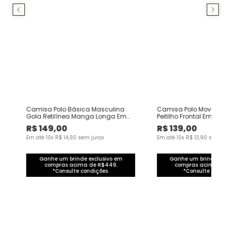
h
Camisa Polo Básica Masculina
Camisa Polo Moviment
Gola Retilínea Manga Longa Em
Peitilho Frontal Em Mal
Piquet Stretch
R$
149
,
00
R$
139
,
00
Em até
10
x
R$
14
,
90
sem juros
Em até
10
x
R$
13
,
90
sem ju
Ganhe um brinde exclusivo em
Ganhe um brinde exc
compras acima de R$449.
compras acima de
*Consulte condições.
*Consulte condi