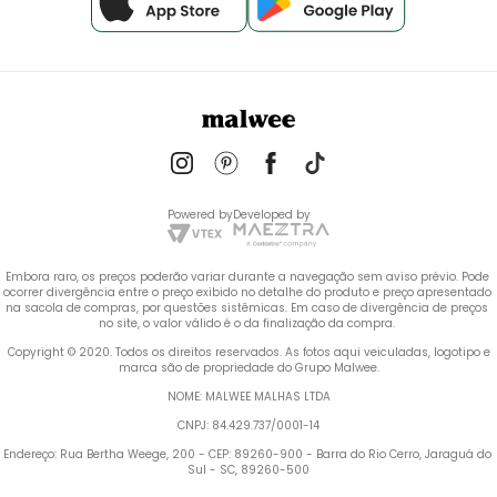
Powered by
Developed by
Embora raro, os preços poderão variar durante a navegação sem aviso prévio. Pode 
ocorrer divergência entre o preço exibido no detalhe do produto e preço apresentado 
na sacola de compras, por questões sistêmicas. Em caso de divergência de preços 
no site, o valor válido é o da finalização da compra. 
 Copyright © 2020. Todos os direitos reservados. As fotos aqui veiculadas, logotipo e 
marca são de propriedade do Grupo Malwee.
NOME: MALWEE MALHAS LTDA
CNPJ: 84.429.737/0001-14
Endereço: Rua Bertha Weege, 200 - CEP: 89260-900 - Barra do Rio Cerro, Jaraguá do 
Sul - SC, 89260-500