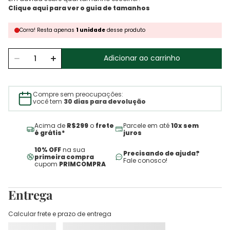
Corra!
Resta
apenas
1
unidade
desse produto
Adicionar ao carrinho
Compre sem preocupações:
você tem
30 dias para devolução
Acima de
R$299
o
frete
Parcele em até
10x sem
é grátis*
juros
10% OFF
na sua
Precisando de ajuda?
primeira compra
Fale conosco!
cupom
PRIMCOMPRA
Entrega
Calcular frete e prazo de entrega