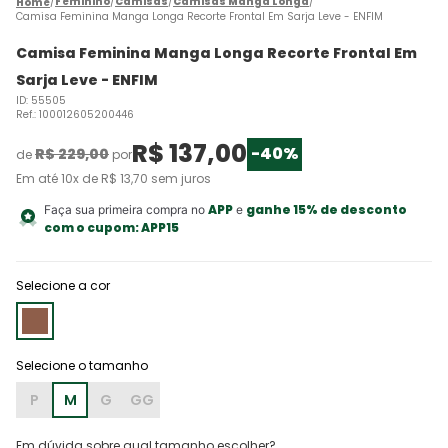
Feminino
Camisas
Camisas Manga Longa
Camisa Feminina Manga Longa Recorte Frontal Em Sarja Leve - ENFIM
Camisa Feminina Manga Longa Recorte Frontal Em
Sarja Leve - ENFIM
ID
:
55505
Ref.
:
100012605200446
R$
137
,
00
-
40%
R$
229
,
00
de
por
Em até
10
x de
R$
13
,
70
sem juros
APP
ganhe 15% de desconto
Faça sua primeira compra no
e
com o cupom:
APP15
Selecione a cor
P
M
G
GG
Em dúvida sobre qual tamanho escolher?