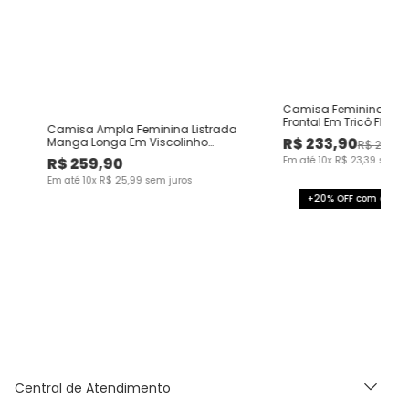
Camisa Feminina Xadr
Frontal Em Tricô Flane
Camisa Ampla Feminina Listrada
R$
233
,
90
Manga Longa Em Viscolinho
R$
259
,
0
Texturizado
R$
259
,
90
Em até
10
x
R$
23
,
39
sem j
Em até
10
x
R$
25
,
99
sem juros
+20% OFF com o cup
Central de Atendimento